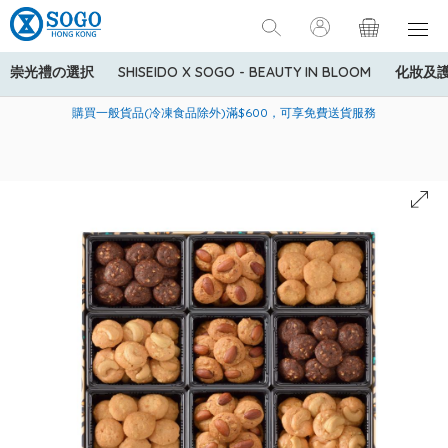
崇光禮の選択
SHISEIDO X SOGO - BEAUTY IN BLOOM
化妝及
寄送中國內地服務只適用於指定商品，若訂單金額少於HK$600(折
美國運通Explorer®信用卡會員購物禮遇：高達5%簽賬回贈！
購買一般貨品(冷凍食品除外)滿$600，可享免費送貨服務
扣後之消費金額計算)，送貨費用為HK$90。若訂單金額HK$600或
以上(折扣後之消費金額計算)，送貨費用以每箱計算首1公斤為
HK$75，其後每額外1公斤運費加收HK$16。