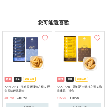
您可能還喜歡
特價
最新
網購店取
特價
最新
網購店取
KAKITANE - 海鮮風鹽醬柿之種 & 鰹
KAKITANE - 濃郁芝士味柿之種 & 咖
魚風味腰果禮盒
啡味花生禮盒
$85.90
$88.90
$85.90
$88.90