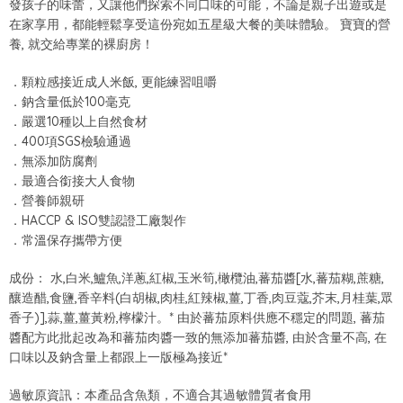
發孩子的味蕾，又讓他們探索不同口味的可能，不論是親子出遊或是
在家享用，都能輕鬆享受這份宛如五星級大餐的美味體驗。 寶寶的營
養, 就交給專業的裸廚房！
．顆粒感接近成人米飯, 更能練習咀嚼
．鈉含量低於100毫克
．嚴選10種以上自然食材
．400項SGS檢驗通過
．無添加防腐劑
．最適合銜接大人食物
．營養師親研
．HACCP & ISO雙認證工廠製作
．常溫保存攜帶方便
成份： 水,白米,鱸魚,洋蔥,紅椒,玉米筍,橄欖油,蕃茄醬[水,蕃茄糊,蔗糖,
釀造醋,食鹽,香辛料(白胡椒,肉桂,紅辣椒,薑,丁香,肉豆蔻,芥末,月桂葉,眾
香子)],蒜,薑,薑黃粉,檸檬汁。* 由於蕃茄原料供應不穩定的問題, 蕃茄
醬配方此批起改為和蕃茄肉醬一致的無添加蕃茄醬, 由於含量不高, 在
口味以及鈉含量上都跟上一版極為接近*
過敏原資訊：本產品含魚類，不適合其過敏體質者食用