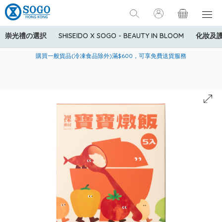
崇光禮の選択
SHISEIDO X SOGO - BEAUTY IN BLOOM
化妝及
寄送中國內地服務只適用於指定商品，若訂單金額少於HK$600(折
美國運通Explorer®信用卡會員購物禮遇：高達5%簽賬回贈！
購買一般貨品(冷凍食品除外)滿$600，可享免費送貨服務
扣後之消費金額計算)，送貨費用為HK$90。若訂單金額HK$600或
以上(折扣後之消費金額計算)，送貨費用以每箱計算首1公斤為
HK$75，其後每額外1公斤運費加收HK$16。