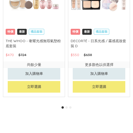
特價
最新
禮品套裝
特價
最新
禮品套裝
網購店取
可中國內地配送
網購店取
可中國內地配送
THE WHOO - 奢耀光感無瑕氣墊粉
DECORTÉ - 日系光感 / 霧感底妝套
底套裝
裝 D
$470
$724
$550
$638
尚餘少量
更多顏色以供選擇
加入購物車
加入購物車
立即選購
立即選購