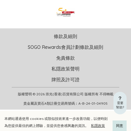
條款及細則
SOGO Rewards會員計劃條款及細則
免責條款
私隱政策聲明
牌照及許可證
版權聲明 © 2026 崇光(香港)百貨有限公司 版權所有 不得轉載
需要
貴金屬及寶石A類註冊交易商號碼︰A-B-24-01-04905
幫助?
本網站通過使用 cookies 或類似技術來進一步改善功能，以便時刻
加入購物車
立即選購
為您提供最佳的網上體驗，並提供您會感興趣的資訊。
私隱政策
同意