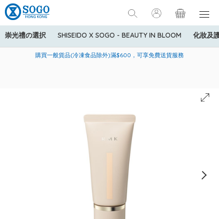
崇光禮の選択
SHISEIDO X SOGO - BEAUTY IN BLOOM
化妝及
寄送中國內地服務只適用於指定商品，若訂單金額少於HK$600(折
美國運通Explorer®信用卡會員購物禮遇：高達5%簽賬回贈！
購買一般貨品(冷凍食品除外)滿$600，可享免費送貨服務
扣後之消費金額計算)，送貨費用為HK$90。若訂單金額HK$600或
以上(折扣後之消費金額計算)，送貨費用以每箱計算首1公斤為
HK$75，其後每額外1公斤運費加收HK$16。