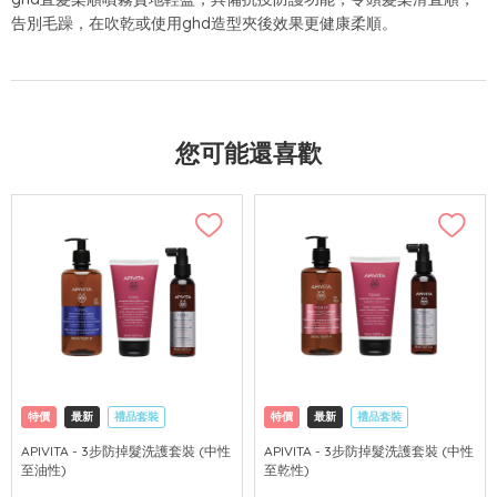
告別毛躁，在吹乾或使用ghd造型夾後效果更健康柔順。
您可能還喜歡
特價
最新
禮品套裝
特價
最新
禮品套裝
網購店取
可中國內地配送
網購店取
可中國內地配送
APIVITA - 3步防掉髮洗護套裝 (中性
APIVITA - 3步防掉髮洗護套裝 (中性
至油性)
至乾性)