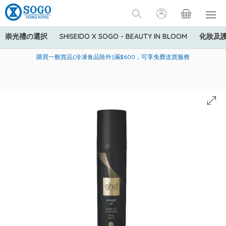
崇光禮の選択
SHISEIDO X SOGO - BEAUTY IN BLOOM
化妝及
寄送中國內地服務只適用於指定商品，若訂單金額少於HK$600(折
美國運通Explorer®信用卡會員購物禮遇：高達5%簽賬回贈！
購買一般貨品(冷凍食品除外)滿$600，可享免費送貨服務
扣後之消費金額計算)，送貨費用為HK$90。若訂單金額HK$600或
以上(折扣後之消費金額計算)，送貨費用以每箱計算首1公斤為
HK$75，其後每額外1公斤運費加收HK$16。