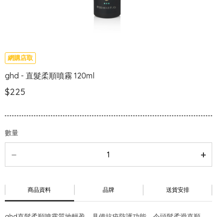
網購店取
ghd - 直髮柔順噴霧 120ml
$225
數量
商品資料
品牌
送貨安排
ghd直髮柔順噴霧質地輕盈，具備抗疫防護功能，令頭髮柔滑直順，