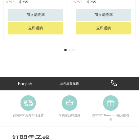
$795
$935
$795
$935
加入購物車
加入購物車
立即選購
立即選購
English
店內顧客服務
買滿$600免費本地送貨
享獨家品牌優惠
賺SOGO Rewards積分換禮
券
訂閱電子報