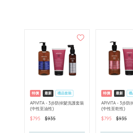
特價
最新
禮品套裝
特價
最新
禮
網購店取
可中國內地配送
網購店取
可中
APIVITA - 3步防掉髮洗護套裝
APIVITA - 3
(中性至油性)
(中性至乾性)
$795
$935
$795
$935