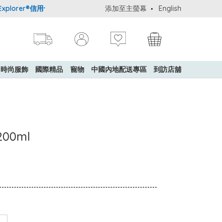
lorer®信用卡會員購物禮遇：高達5%簽賬回贈！
添加至主螢幕
購買一般貨品(冷凍食品
English
時尚服飾
國際精品
寵物
中國內地配送專區
到訪店舖
00ml