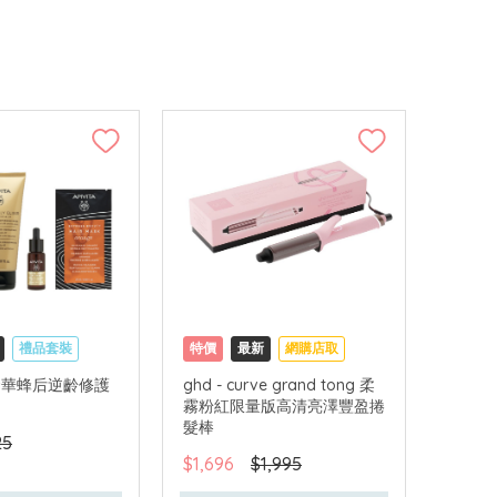
禮品套裝
特價
最新
網購店取
可中國內地配送
 - 奢華蜂后逆齡修護
ghd - curve grand tong 柔
霧粉紅限量版高清亮澤豐盈捲
髮棒
25
$1,696
$1,995