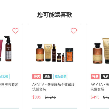
您可能還喜歡
品套裝
特價
最新
禮品套裝
特價
最新
國內地配送
網購店取
可中國內地配送
網購店取
步防掉髮洗護套裝
APIVITA - 奢華蜂后全效修護
APIVITA
洗髮套裝
洗髮套裝
$885
$1,245
$495
$7