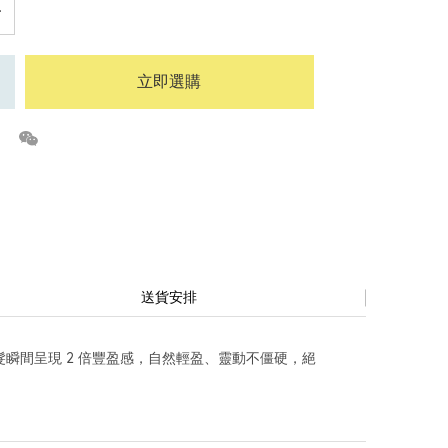
立即選購
送貨安排
瞬間呈現 2 倍豐盈感，自然輕盈、靈動不僵硬，絕