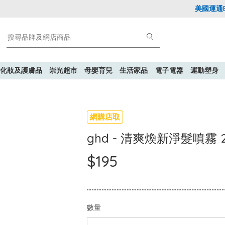
美國運通Exp
化妝及護膚品
崇光超市
母嬰育兒
生活家品
電子電器
運動塑身
網購店取
ghd - 清爽煥新淨髮噴霧 2
$195
數量