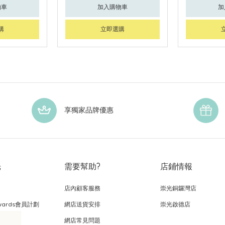
物車
加入購物車
加
購
立即選購
享獨家品牌優惠
光
需要幫助?
店鋪情報
店內顧客服務
崇光銅鑼灣店
wards會員計劃
網店送貨安排
崇光啟德店
網店常見問題