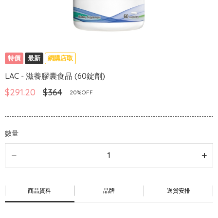
特價
最新
網購店取
LAC - 滋養膠囊食品 (60錠劑)
$291.20
$364
20%OFF
數量
商品資料
品牌
送貨安排