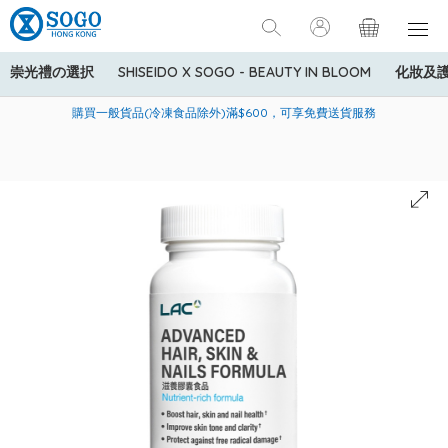
崇光禮の選択
SHISEIDO X SOGO - BEAUTY IN BLOOM
化妝及
寄送中國內地服務只適用於指定商品，若訂單金額少於HK$600(折
美國運通Explorer®信用卡會員購物禮遇：高達5%簽賬回贈！
購買一般貨品(冷凍食品除外)滿$600，可享免費送貨服務
扣後之消費金額計算)，送貨費用為HK$90。若訂單金額HK$600或
以上(折扣後之消費金額計算)，送貨費用以每箱計算首1公斤為
HK$75，其後每額外1公斤運費加收HK$16。