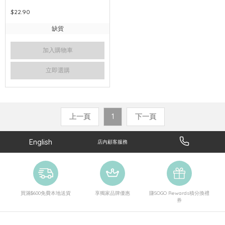
$22.90
缺貨
加入購物車
立即選購
上一頁
1
下一頁
English
店內顧客服務
買滿$600免費本地送貨
享獨家品牌優惠
賺SOGO Rewards積分換禮
券