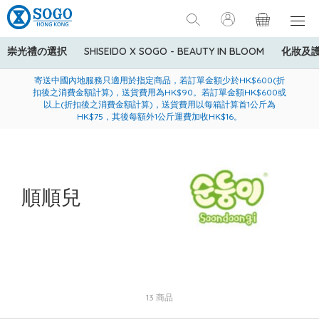
崇光禮の選択
SHISEIDO X SOGO - BEAUTY IN BLOOM
化妝及
寄送中國內地服務只適用於指定商品，若訂單金額少於HK$600(折
美國運通Explorer®信用卡會員購物禮遇：高達5%簽賬回贈！
購買一般貨品(冷凍食品除外)滿$600，可享免費送貨服務
扣後之消費金額計算)，送貨費用為HK$90。若訂單金額HK$600或
以上(折扣後之消費金額計算)，送貨費用以每箱計算首1公斤為
HK$75，其後每額外1公斤運費加收HK$16。
順順兒
13 商品