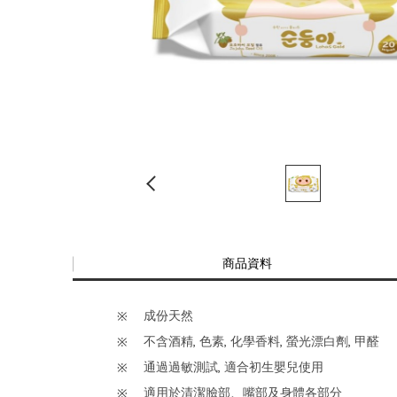
商品資料
成份天然
不含酒精, 色素, 化學香料, 螢光漂白劑, 甲醛
通過過敏測試, 適合初生嬰兒使用
適用於清潔臉部、嘴部及身體各部分