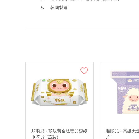
韓國製造
順順兒 - 頂級黃金版嬰兒濕紙
順順兒 - 高級天然
巾70片 (蓋裝)
片