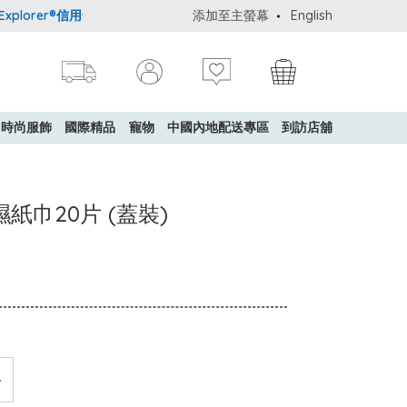
lorer®信用卡會員購物禮遇：高達5%簽賬回贈！
添加至主螢幕
購買一般貨品(冷凍食品
English
時尚服飾
國際精品
寵物
中國內地配送專區
到訪店舖
紙巾20片 (蓋裝)