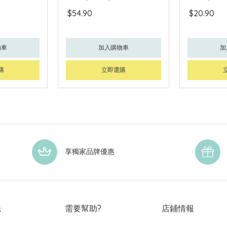
$54.90
$20.90
物車
加入購物車
加
購
立即選購
享獨家品牌優惠
光
需要幫助?
店鋪情報