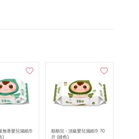
頂級無香嬰兒濕紙巾
順順兒 - 頂級嬰兒濕紙巾 70
色)
片 (綠色)