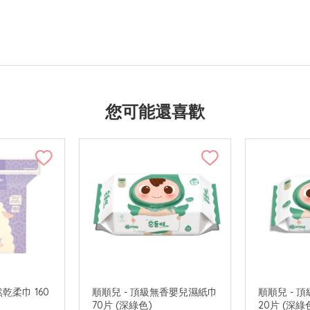
您可能還喜歡
乾柔巾 160
順順兒 - 頂級無香嬰兒濕紙巾
順順兒 - 
70片 (深綠色)
20片 (深綠