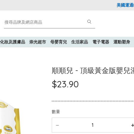
美國運通Exp
化妝及護膚品
崇光超市
母嬰育兒
生活家品
電子電器
運動塑身
順順兒 - 頂級黃金版嬰兒濕
$23.90
數量