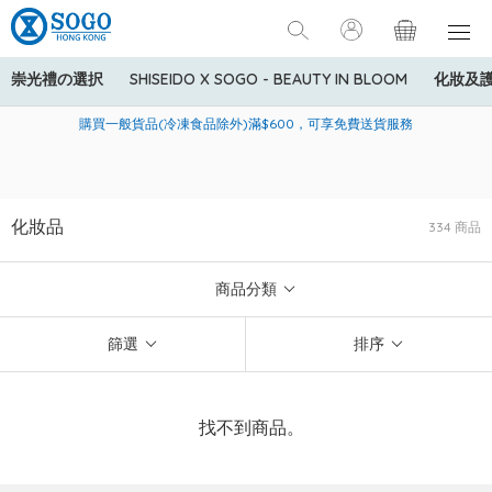
崇光禮の選択
SHISEIDO X SOGO - BEAUTY IN BLOOM
化妝及
寄送中國內地服務只適用於指定商品，若訂單金額少於HK$600(折
美國運通Explorer®信用卡會員購物禮遇：高達5%簽賬回贈！
購買一般貨品(冷凍食品除外)滿$600，可享免費送貨服務
扣後之消費金額計算)，送貨費用為HK$90。若訂單金額HK$600或
以上(折扣後之消費金額計算)，送貨費用以每箱計算首1公斤為
HK$75，其後每額外1公斤運費加收HK$16。
化妝品
334 商品
商品分類
篩選
排序
找不到商品。