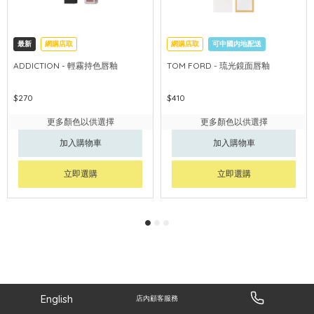
最新
網購店取
網購店取
可中國內地配送
ADDICTION - 輕霧持色唇釉
TOM FORD - 琉光鏡面唇釉
$270
$410
更多顏色以供選擇
更多顏色以供選擇
加入購物車
加入購物車
立即選購
立即選購
English
店內顧客服務