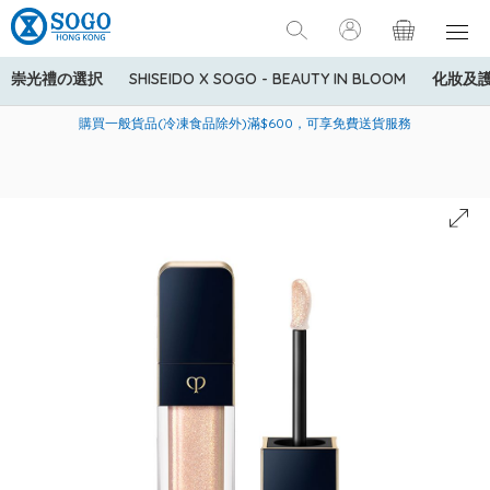
崇光禮の選択
SHISEIDO X SOGO - BEAUTY IN BLOOM
化妝及
寄送中國內地服務只適用於指定商品，若訂單金額少於HK$600(折
美國運通Explorer®信用卡會員購物禮遇：高達5%簽賬回贈！
購買一般貨品(冷凍食品除外)滿$600，可享免費送貨服務
扣後之消費金額計算)，送貨費用為HK$90。若訂單金額HK$600或
以上(折扣後之消費金額計算)，送貨費用以每箱計算首1公斤為
HK$75，其後每額外1公斤運費加收HK$16。