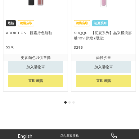
最新
網購店取
網購店取
初夏系列
ADDICTION - 輕霧持色唇釉
SUQQU - 【初夏系列】晶采極潤唇
釉 109 夢煌 (限定)
$270
$295
更多顏色以供選擇
尚餘少量
加入購物車
加入購物車
立即選購
立即選購
English
店內顧客服務