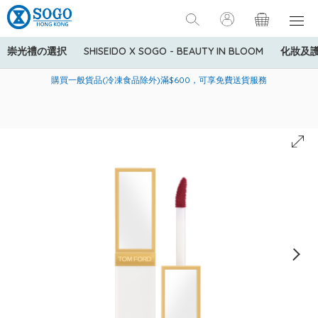
崇光禮の選択
SHISEIDO X SOGO - BEAUTY IN BLOOM
化妝及
寄送中國內地服務只適用於指定商品，若訂單金額少於HK$600(折
美國運通Explorer®信用卡會員購物禮遇：高達5%簽賬回贈！
購買一般貨品(冷凍食品除外)滿$600，可享免費送貨服務
扣後之消費金額計算)，送貨費用為HK$90。若訂單金額HK$600或
以上(折扣後之消費金額計算)，送貨費用以每箱計算首1公斤為
HK$75，其後每額外1公斤運費加收HK$16。