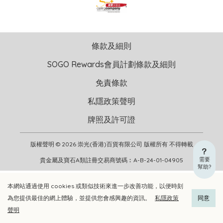
條款及細則
SOGO Rewards會員計劃條款及細則
免責條款
私隱政策聲明
牌照及許可證
版權聲明 © 2026 崇光(香港)百貨有限公司 版權所有 不得轉載
需要
貴金屬及寶石A類註冊交易商號碼︰A-B-24-01-04905
幫助?
本網站通過使用 cookies 或類似技術來進一步改善功能，以便時刻
加入購物車
立即選購
為您提供最佳的網上體驗，並提供您會感興趣的資訊。
私隱政策
同意
聲明
加入喜愛清單