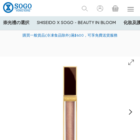
崇光禮の選択
SHISEIDO X SOGO - BEAUTY IN BLOOM
化妝及
寄送中國內地服務只適用於指定商品，若訂單金額少於HK$600(折
美國運通Explorer®信用卡會員購物禮遇：高達5%簽賬回贈！
購買一般貨品(冷凍食品除外)滿$600，可享免費送貨服務
扣後之消費金額計算)，送貨費用為HK$90。若訂單金額HK$600或
以上(折扣後之消費金額計算)，送貨費用以每箱計算首1公斤為
HK$75，其後每額外1公斤運費加收HK$16。