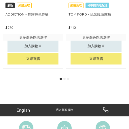
最新
網購店取
網購店取
可中國內地配送
ADDICTION - 輕霧持色唇釉
TOM FORD - 琉光鏡面唇釉
$270
$410
更多顏色以供選擇
更多顏色以供選擇
加入購物車
加入購物車
立即選購
立即選購
English
店內顧客服務