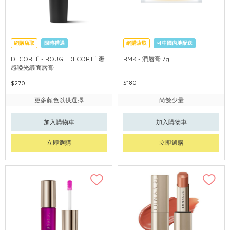
網購店取
限時禮遇
網購店取
可中國內地配送
可中國內地配送
DECORTÉ - ROUGE DECORTÉ 奢
RMK - 潤唇膏 7g
感啞光緞面唇膏
$180
$270
更多顏色以供選擇
尚餘少量
加入購物車
加入購物車
立即選購
立即選購