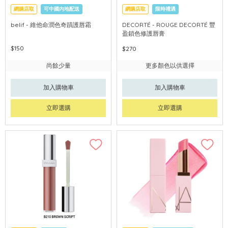
網購店取
可中國內地配送
網購店取
限時禮遇
可中國內地配送
belif - 維他命潤色奇蹟護唇霜
DECORTÉ - ROUGE DECORTÉ 豐
盈鎖色修護唇膏
$150
$270
尚餘少量
更多顏色以供選擇
加入購物車
加入購物車
立即選購
立即選購