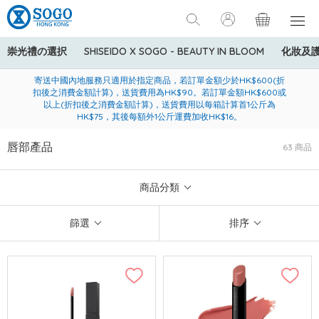
崇光禮の選択
SHISEIDO X SOGO - BEAUTY IN BLOOM
化妝及
寄送中國內地服務只適用於指定商品，若訂單金額少於HK$600(折
美國運通Explorer®信用卡會員購物禮遇：高達5%簽賬回贈！
購買一般貨品(冷凍食品除外)滿$600，可享免費送貨服務
扣後之消費金額計算)，送貨費用為HK$90。若訂單金額HK$600或
以上(折扣後之消費金額計算)，送貨費用以每箱計算首1公斤為
HK$75，其後每額外1公斤運費加收HK$16。
唇部產品
63 商品
商品分類
篩選
排序