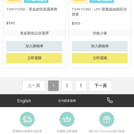
TOM FORD - 黑金細管柔霧唇膏
TOM FORD - LNY 限量版絲緞啞光
唇膏
$395
$505
更多顏色以供選擇
尚餘少量
加入購物車
加入購物車
立即選購
立即選購
上一頁
1
2
3
下一頁
English
店內顧客服務
買滿$600免費本地送貨
享獨家品牌優惠
賺SOGO Rewards積分換禮