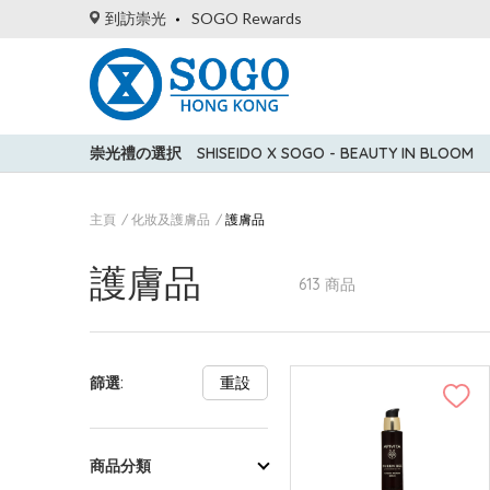
到訪崇光
SOGO Rewards
崇光禮の選択
SHISEIDO X SOGO - BEAUTY IN BLOOM
主頁
化妝及護膚品
護膚品
護膚品
613 商品
篩選:
重設
商品分類