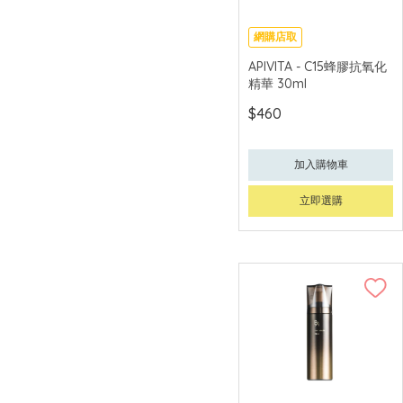
COVERMARK
網購店取
DECORTÉ
可中國內地配送
APIVITA - C15蜂膠抗氧化
DERMALOGICA
精華 30ml
ELEMIS
$460
ELIZABETH ARDEN
伊麗莎白雅頓
加入購物車
EMAY PLUS
立即選購
ESTÉE LAUDER 雅
詩蘭黛
FRESH
Grown Alchemist
GUERLAIN 法國嬌蘭
HELENA
RUBINSTEIN
INNISFREE