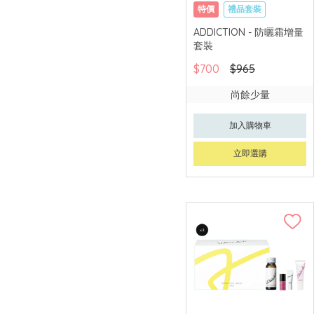
SK-II
特價
禮品套裝
網購店取
獨家
ADDICTION - 防曬霜增量
SUQQU
套裝
THE WHOO
$700
$965
THREE
尚餘少量
加入購物車
立即選購