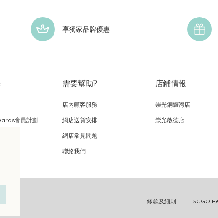
享獨家品牌優惠
光
需要幫助?
店鋪情報
店內顧客服務
崇光銅鑼灣店
wards會員計劃
網店送貨安排
崇光啟德店
網店常見問題
，
聯絡我們
的
條款及細則
SOGO 