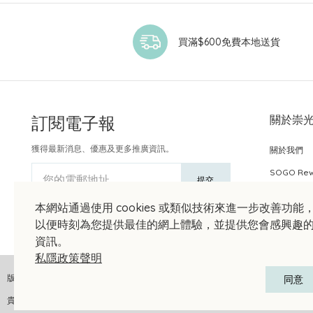
買滿$600免費本地送貨
訂閱電子報
關於崇
獲得最新消息、優惠及更多推廣資訊。
關於我們
SOGO Re
您的電郵地址
提交
本網站通過使用 cookies 或類似技術來進一步改善功能
以便時刻為您提供最佳的網上體驗，並提供您會感興趣
資訊。
私隱政策聲明
版權聲明 © 2026 崇光(香港)百貨有限公司 版權所有 不得轉載
同意
貴金屬及寶石A類註冊交易商號碼︰A-B-24-01-04905