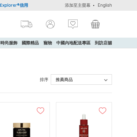
rer®信用卡會員購物禮遇：高達5%簽賬回贈！
添加至主螢幕
購買一般貨品(冷凍食品除
English
時尚服飾
國際精品
寵物
中國內地配送專區
到訪店舖
排序