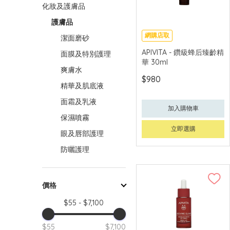
化妝及護膚品
護膚品
網購店取
潔面磨砂
可中國內地配送
APIVITA - 鑽級蜂后臻齡精
面膜及特別護理
華 30ml
爽膚水
$980
精華及肌底液
面霜及乳液
加入購物車
保濕噴霧
立即選購
眼及唇部護理
防曬護理
價格
$55 - $7,100
$55
$7,100