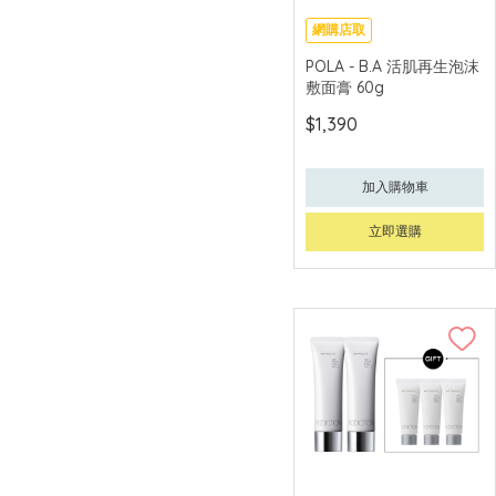
ÍPSA
網購店取
可中國內地配送
Jung Saem Mool
POLA - B.A 活肌再生泡沫
Beauty
敷面膏 60g
JURLIQUE 茱莉蔻
$1,390
KANEBO 佳麗寶
加入購物車
KIEHL'S
立即選購
LA MER
LANCÔME
POLA
RevitaLash
RMK
SHISEIDO 資生堂
SISLEY