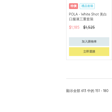
特價
禮品套裝
網購店取
POLA - White Shot 美白
口服液三重套裝
$1,185
$1,525
加入購物車
立即選購
顯示全部 613 中的 151 - 180