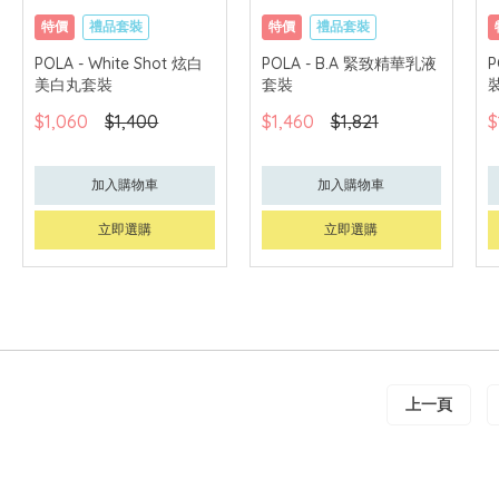
特價
禮品套裝
特價
禮品套裝
網購店取
網購店取
POLA - White Shot 炫白
POLA - B.A 緊致精華乳液
P
美白丸套裝
套裝
可中國內地配送
$1,060
$1,400
$1,460
$1,821
$
加入購物車
加入購物車
立即選購
立即選購
上一頁