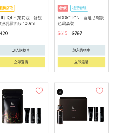
網購店取
特價
禮品套裝
可中國內地配送
網購店取
獨家
URLIQUE 茱莉蔻 - 舒緩
ADDICTION - 自選防曬調
保濕乳霜面膜 100ml
色霜套裝
420
$615
$787
加入購物車
加入購物車
立即選購
立即選購