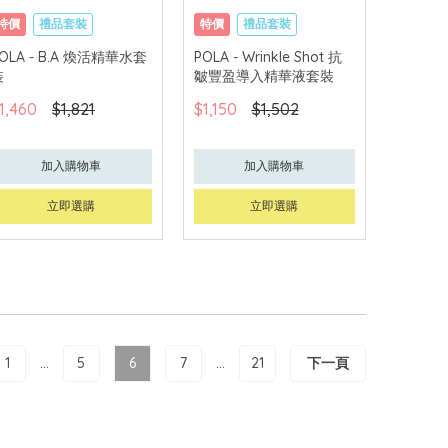
特價
禮品套裝
特價
禮品套裝
網購店取
網購店取
OLA - B.A 煥活精華水套
POLA - Wrinkle Shot 抗
裝
皺豐盈導入精華液套裝
可中國內地配送
可中國內地配送
1,460
$1,821
$1,150
$1,502
加入購物車
加入購物車
立即選購
立即選購
1
...
5
6
7
...
21
下一頁