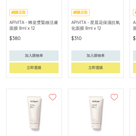
網購店取
網購店取
可中國內地配送
可中國內地配送
APIVITA - 蜂皇漿緊緻活膚
APIVITA - 星晨花保濕抗氧
A
面膜 8ml x 12
化面膜 8ml x 12
面
$380
$310
$
加入購物車
加入購物車
立即選購
立即選購