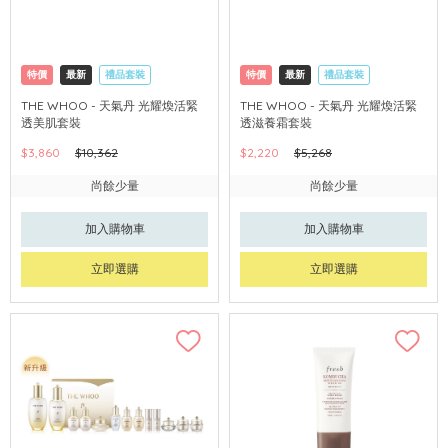
特價
最新
禮品套裝
特價
最新
禮品套裝
網購店取
可中國內地配送
網購店取
可中國內地配送
THE WHOO - 天氣丹 光耀煥活緊
THE WHOO - 天氣丹 光耀煥活緊
透美肌套裝
透滋養霜套裝
$3,860
$10,362
$2,220
$5,268
尚餘少量
尚餘少量
加入購物車
加入購物車
立即選購
立即選購