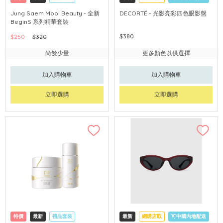
網購店取
可中國內地配送
Jung Saem Mool Beauty - 全新
DECORTÉ - 光影亮彩四色眼影盤
BeginS 系列精華套裝
$380
$250
$320
尚餘少量
更多顏色以供選擇
加入購物車
加入購物車
立即選購
立即選購
特價
最新
禮品套裝
最新
網購店取
可中國內地配送