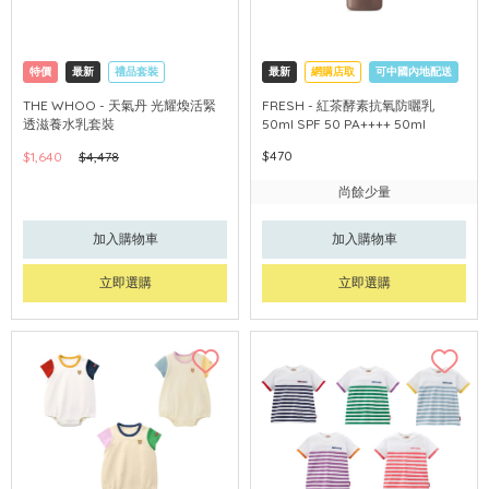
特價
最新
禮品套裝
最新
網購店取
可中國內地配送
網購店取
可中國內地配送
THE WHOO - 天氣丹 光耀煥活緊
FRESH - 紅茶酵素抗氧防曬乳
透滋養水乳套裝
50ml SPF 50 PA++++ 50ml
$470
$1,640
$4,478
尚餘少量
加入購物車
加入購物車
立即選購
立即選購