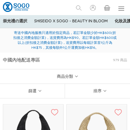
崇光禮の選択
SHISEIDO X SOGO - BEAUTY IN BLOOM
化妝及
寄送中國內地服務只適用於指定商品，若訂單金額少於HK$600(折
美國運通Explorer®信用卡會員購物禮遇：高達5%簽賬回贈！
購買一般貨品(冷凍食品除外)滿$600，可享免費送貨服務
扣後之消費金額計算)，送貨費用為HK$90。若訂單金額HK$600或
以上(折扣後之消費金額計算)，送貨費用以每箱計算首1公斤為
HK$75，其後每額外1公斤運費加收HK$16。
中國內地配送專區
979 商品
商品分類
篩選
排序