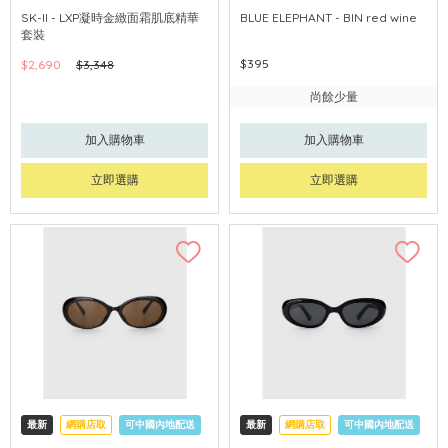
網購店取
可中國內地配送
SK-II - LXP凝時金緻面霜肌底精華
BLUE ELEPHANT - BIN red wine
套裝
$395
$2,690
$3,348
尚餘少量
加入購物車
加入購物車
立即選購
立即選購
最新
網購店取
可中國內地配送
最新
網購店取
可中國內地配送