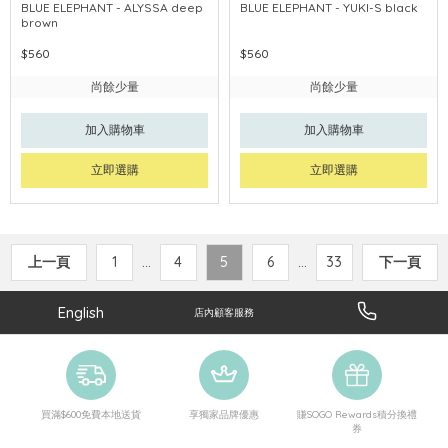
BLUE ELEPHANT - ALYSSA deep
BLUE ELEPHANT - YUKI-S black
brown
$560
$560
尚餘少量
尚餘少量
加入購物車
加入購物車
立即選購
立即選購
上一頁
1
...
4
5
6
...
33
下一頁
English
店內顧客服務
買滿$600免費本地送貨
享獨家品牌優惠
賺SOGO Rewards積分換禮
券