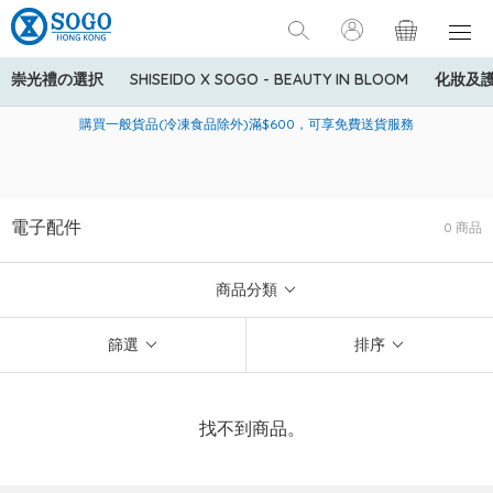
崇光禮の選択
SHISEIDO X SOGO - BEAUTY IN BLOOM
化妝及
寄送中國內地服務只適用於指定商品，若訂單金額少於HK$600(折
美國運通Explorer®信用卡會員購物禮遇：高達5%簽賬回贈！
購買一般貨品(冷凍食品除外)滿$600，可享免費送貨服務
扣後之消費金額計算)，送貨費用為HK$90。若訂單金額HK$600或
以上(折扣後之消費金額計算)，送貨費用以每箱計算首1公斤為
HK$75，其後每額外1公斤運費加收HK$16。
電子配件
0 商品
商品分類
篩選
排序
找不到商品。