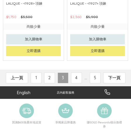
LALIQUE - <1928> 項鍊
LALIQUE - <1927> 項鍊
$1,750
$3,500
$2,360
$5,900
尚餘少量
尚餘少量
加入購物車
加入購物車
立即選購
立即選購
上一頁
1
2
3
4
...
5
下一頁
English
店內顧客服務
買滿$600免費本地送貨
享獨家品牌優惠
賺SOGO Rewards積分換禮
券