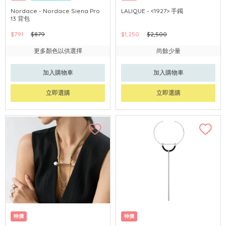
Nordace - Nordace Siena Pro
LALIQUE - <1927> 手鐲
13 背包
$791
$879
$1,250
$2,500
更多顏色以供選擇
尚餘少量
加入購物車
加入購物車
立即選購
立即選購
特價
特價