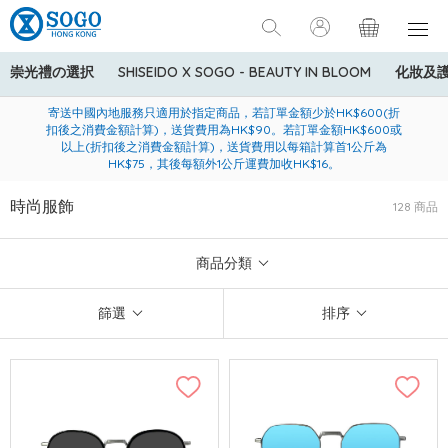
崇光禮の選択
SHISEIDO X SOGO - BEAUTY IN BLOOM
化妝及
寄送中國內地服務只適用於指定商品，若訂單金額少於HK$600(折
美國運通Explorer®信用卡會員購物禮遇：高達5%簽賬回贈！
購買一般貨品(冷凍食品除外)滿$600，可享免費送貨服務
扣後之消費金額計算)，送貨費用為HK$90。若訂單金額HK$600或
以上(折扣後之消費金額計算)，送貨費用以每箱計算首1公斤為
HK$75，其後每額外1公斤運費加收HK$16。
時尚服飾
128 商品
商品分類
篩選
排序