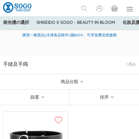
崇光禮の選択
SHISEIDO X SOGO - BEAUTY IN BLOOM
化妝及
寄送中國內地服務只適用於指定商品，若訂單金額少於HK$600(折
美國運通Explorer®信用卡會員購物禮遇：高達5%簽賬回贈！
購買一般貨品(冷凍食品除外)滿$600，可享免費送貨服務
扣後之消費金額計算)，送貨費用為HK$90。若訂單金額HK$600或
以上(折扣後之消費金額計算)，送貨費用以每箱計算首1公斤為
HK$75，其後每額外1公斤運費加收HK$16。
手鏈及手鐲
1 商品
商品分類
篩選
排序