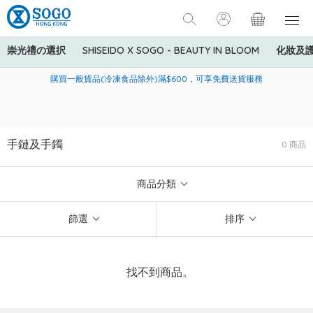
崇光禮の選択
SHISEIDO X SOGO - BEAUTY IN BLOOM
化妝及
寄送中國內地服務只適用於指定商品，若訂單金額少於HK$600(折
美國運通Explorer®信用卡會員購物禮遇：高達5%簽賬回贈！
購買一般貨品(冷凍食品除外)滿$600，可享免費送貨服務
扣後之消費金額計算)，送貨費用為HK$90。若訂單金額HK$600或
以上(折扣後之消費金額計算)，送貨費用以每箱計算首1公斤為
HK$75，其後每額外1公斤運費加收HK$16。
手鏈及手鐲
0 商品
商品分類
篩選
排序
找不到商品。