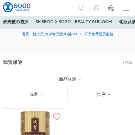
崇光禮の選択
SHISEIDO X SOGO - BEAUTY IN BLOOM
化妝及
寄送中國內地服務只適用於指定商品，若訂單金額少於HK$600(折
美國運通Explorer®信用卡會員購物禮遇：高達5%簽賬回贈！
購買一般貨品(冷凍食品除外)滿$600，可享免費送貨服務
扣後之消費金額計算)，送貨費用為HK$90。若訂單金額HK$600或
以上(折扣後之消費金額計算)，送貨費用以每箱計算首1公斤為
HK$75，其後每額外1公斤運費加收HK$16。
聽覺保健
1 商品
商品分類
篩選
排序