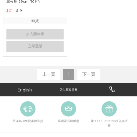
翼夜用 29cm (10片)
$17
$19
缺貨
加入購物車
立即選購
上一頁
1
下一頁
English
店內顧客服務
買滿$600免費本地送貨
享獨家品牌優惠
賺SOGO Rewards積分換禮
券