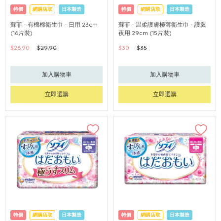
特價
網購店取
日本製造
特價
網購店取
日本製造
蘇菲 - 有機棉衛生巾 - 日用 23cm
蘇菲 - 温柔護膚極薄衛生巾 - 護翼
(16片裝)
夜用 29cm (15片裝)
$26.90
$29.90
$30
$35
加入購物車
加入購物車
立即選購
立即選購
特價
網購店取
日本製造
特價
網購店取
日本製造