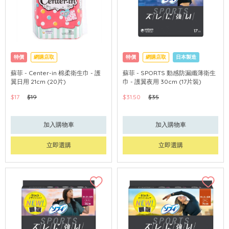
特價
網購店取
特價
網購店取
日本製造
蘇菲 - Center-in 棉柔衛生巾 - 護
蘇菲 - SPORTS 動感防漏纖薄衛生
翼日用 21cm (20片)
巾 - 護翼夜用 30cm (17片裝)
$17
$19
$31.50
$35
加入購物車
加入購物車
立即選購
立即選購