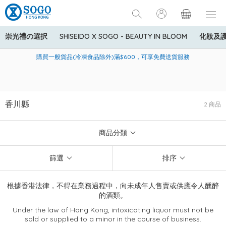
崇光禮の選択
SHISEIDO X SOGO - BEAUTY IN BLOOM
化妝及
寄送中國內地服務只適用於指定商品，若訂單金額少於HK$600(折
美國運通Explorer®信用卡會員購物禮遇：高達5%簽賬回贈！
購買一般貨品(冷凍食品除外)滿$600，可享免費送貨服務
扣後之消費金額計算)，送貨費用為HK$90。若訂單金額HK$600或
以上(折扣後之消費金額計算)，送貨費用以每箱計算首1公斤為
HK$75，其後每額外1公斤運費加收HK$16。
香川縣
2 商品
商品分類
篩選
排序
根據香港法律，不得在業務過程中，向未成年人售賣或供應令人醺醉
的酒類。
Under the law of Hong Kong, intoxicating liquor must not be
sold or supplied to a minor in the course of business.