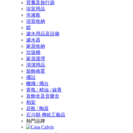
背囊及旅行袋
浴室用品
皂液瓶
浴室收納
鏡
濾水用品及設備
濾水器
家居收納
垃圾桶
家居護理
清潔用品
裝飾佈置
擺設
蠟燭 / 燭台
香氛 / 精油 / 線香
首飾盒及音樂盒
相架
花瓶 / 陶器
石川縣 傳統工藝品
熱門品牌