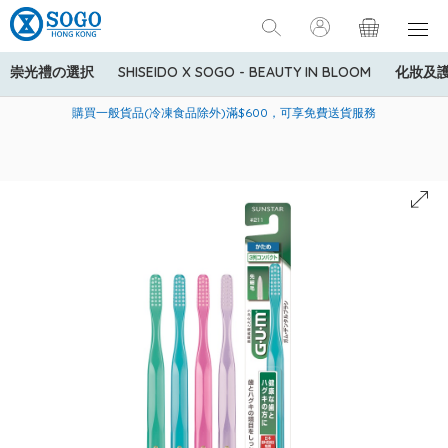
崇光禮の選択
SHISEIDO X SOGO - BEAUTY IN BLOOM
化妝及
寄送中國內地服務只適用於指定商品，若訂單金額少於HK$600(折
美國運通Explorer®信用卡會員購物禮遇：高達5%簽賬回贈！
購買一般貨品(冷凍食品除外)滿$600，可享免費送貨服務
扣後之消費金額計算)，送貨費用為HK$90。若訂單金額HK$600或
以上(折扣後之消費金額計算)，送貨費用以每箱計算首1公斤為
HK$75，其後每額外1公斤運費加收HK$16。