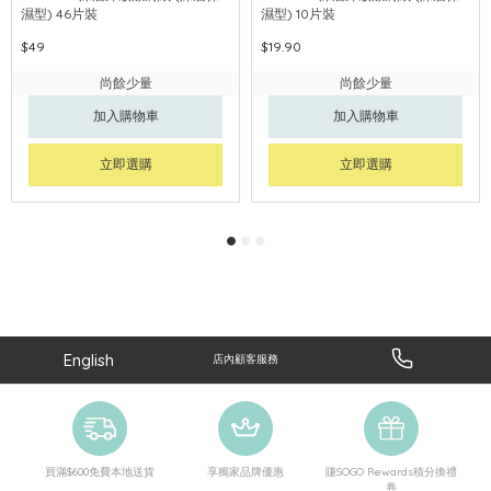
濕型) 46片裝
濕型) 10片裝
$49
$19.90
尚餘少量
尚餘少量
加入購物車
加入購物車
立即選購
立即選購
English
店內顧客服務
買滿$600免費本地送貨
享獨家品牌優惠
賺SOGO Rewards積分換禮
券