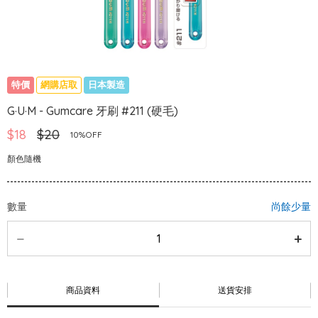
特價
網購店取
日本製造
G·U·M - Gumcare 牙刷 #211 (硬毛)
$18
$20
10%OFF
顏色隨機
數量
尚餘少量
商品資料
送貨安排