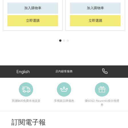
加入購物車
加入購物車
立即選購
立即選購
English
店內顧客服務
買滿$600免費本地送貨
享獨家品牌優惠
賺SOGO Rewards積分換禮
券
訂閱電子報