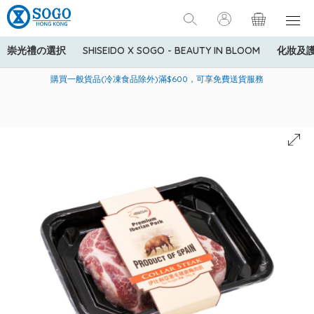
崇光禮の選択
SHISEIDO X SOGO - BEAUTY IN BLOOM
化妝及
寄送中國內地服務只適用於指定商品，若訂單金額少於HK$600(折
美國運通Explorer®信用卡會員購物禮遇：高達5%簽賬回贈！
購買一般貨品(冷凍食品除外)滿$600，可享免費送貨服務
扣後之消費金額計算)，送貨費用為HK$90。若訂單金額HK$600或
以上(折扣後之消費金額計算)，送貨費用以每箱計算首1公斤為
HK$75，其後每額外1公斤運費加收HK$16。