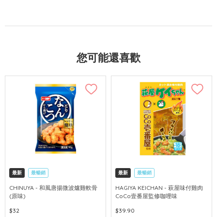
您可能還喜歡
最新
最暢銷
最新
最暢銷
CHINUYA - 和風唐揚微波爐雞軟骨
HAGIYA KEICHAN - 萩屋味付雞肉
(原味)
CoCo壹番屋監修咖哩味
$32
$39.90