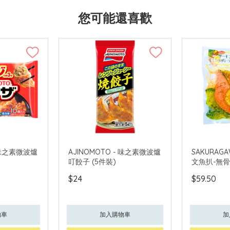
您可能還喜歡
- 味之素微波爐
AJINOMOTO - 味之素微波爐
SAKURAG
叮餃子 (5件裝)
文魚扒-無骨 
$24
$59.50
物車
加入購物車
加