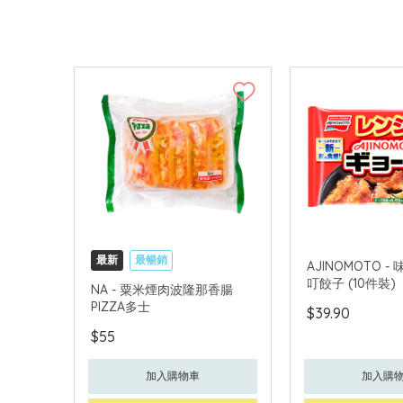
最新
最暢銷
AJINOMOTO 
叮餃子 (10件裝)
NA - 粟米煙肉波隆那香腸
PIZZA多士
$39.90
$55
加入購物車
加入購