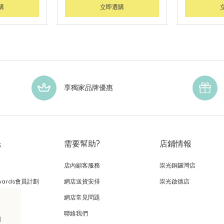
購
立即選購
享獨家品牌優惠
光
需要幫助?
店鋪情報
店內顧客服務
崇光銅鑼灣店
wards會員計劃
網店送貨安排
崇光啟德店
網店常見問題
，
聯絡我們
的