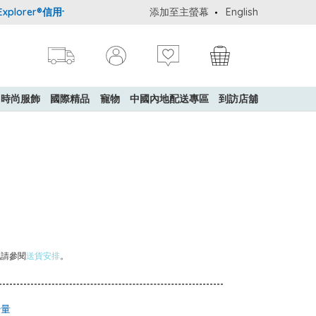
orer®信用卡會員購物禮遇：高達5%簽賬回贈！
添加至主螢幕
購買一般貨品(冷凍食品
English
時尚服飾
國際精品
寵物
中國內地配送專區
到訪店舖
訊請參閱
送貨安排
。
少量