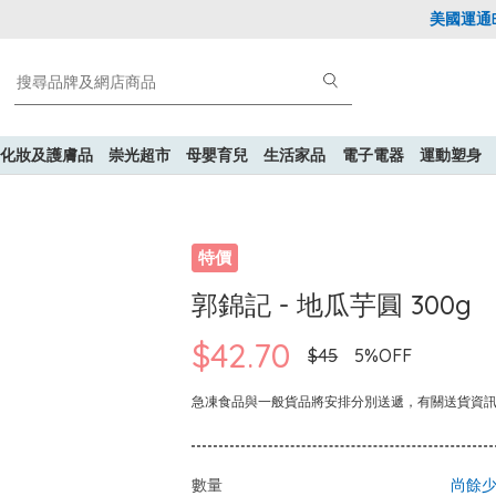
美國運通Expl
化妝及護膚品
崇光超市
母嬰育兒
生活家品
電子電器
運動塑身
特價
郭錦記 - 地瓜芋圓 300g
$42.70
$45
5%OFF
急凍食品與一般貨品將安排分別送遞，有關送貨資
數量
尚餘