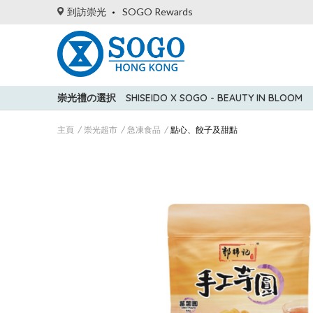
到訪崇光
SOGO Rewards
崇光禮の選択
SHISEIDO X SOGO - BEAUTY IN BLOOM
主頁
崇光超市
急凍食品
點心、餃子及甜點