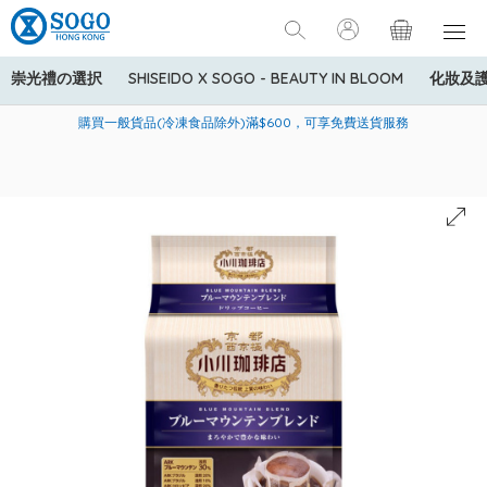
崇光禮の選択
SHISEIDO X SOGO - BEAUTY IN BLOOM
化妝及
寄送中國內地服務只適用於指定商品，若訂單金額少於HK$600(折
美國運通Explorer®信用卡會員購物禮遇：高達5%簽賬回贈！
購買一般貨品(冷凍食品除外)滿$600，可享免費送貨服務
扣後之消費金額計算)，送貨費用為HK$90。若訂單金額HK$600或
以上(折扣後之消費金額計算)，送貨費用以每箱計算首1公斤為
HK$75，其後每額外1公斤運費加收HK$16。