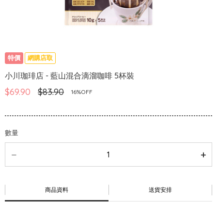
特價
網購店取
小川珈琲店 - 藍山混合滴溜咖啡 5杯裝
$69.90
$83.90
16%OFF
數量
商品資料
送貨安排