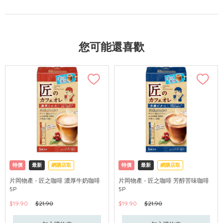
您可能還喜歡
特價
最新
網購店取
特價
最新
網購店取
片岡物產 - 匠之咖啡 濃厚牛奶咖啡
片岡物產 - 匠之咖啡 芳醇苦味咖啡
5P
5P
$19.90
$21.90
$19.90
$21.90