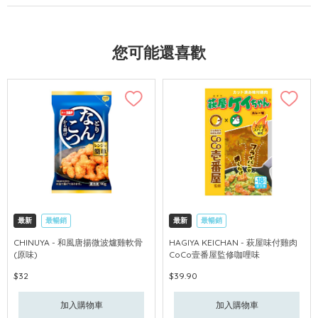
您可能還喜歡
最新
最暢銷
最新
最暢銷
CHINUYA - 和風唐揚微波爐雞軟骨
HAGIYA KEICHAN - 萩屋味付雞肉
(原味)
CoCo壹番屋監修咖哩味
$32
$39.90
加入購物車
加入購物車