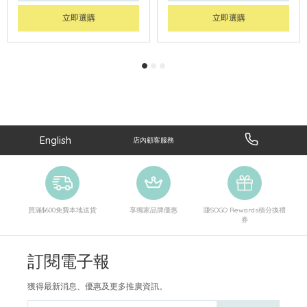
立即選購
立即選購
English
店內顧客服務
買滿$600免費本地送貨
享獨家品牌優惠
賺SOGO Rewards積分換禮
券
訂閱電子報
獲得最新消息、優惠及更多推廣資訊。