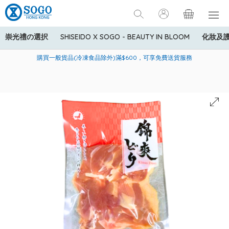
崇光禮の選択
SHISEIDO X SOGO - BEAUTY IN BLOOM
化妝及
寄送中國內地服務只適用於指定商品，若訂單金額少於HK$600(折
美國運通Explorer®信用卡會員購物禮遇：高達5%簽賬回贈！
購買一般貨品(冷凍食品除外)滿$600，可享免費送貨服務
扣後之消費金額計算)，送貨費用為HK$90。若訂單金額HK$600或
以上(折扣後之消費金額計算)，送貨費用以每箱計算首1公斤為
HK$75，其後每額外1公斤運費加收HK$16。