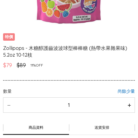
特價
Zollipops - 木糖醇護齒波波球型棒棒糖 (熱帶水果雜果味)
5.2oz 10-12枝
$79
$89
11%OFF
數量
尚餘少量
商品資料
送貨安排