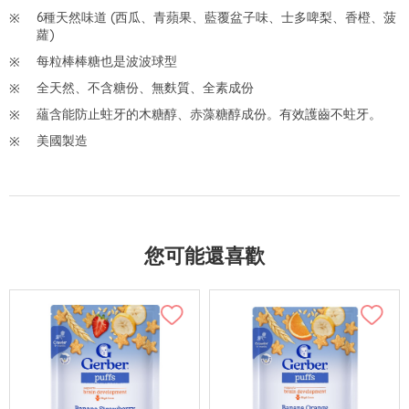
6種天然味道 (西瓜、青蘋果、藍覆盆子味、士多啤梨、香橙、菠
蘿)
每粒棒棒糖也是波波球型
全天然、不含糖份、無麩質、全素成份
蘊含能防止蛀牙的木糖醇、赤藻糖醇成份。有效護齒不蛀牙。
美國製造
您可能還喜歡