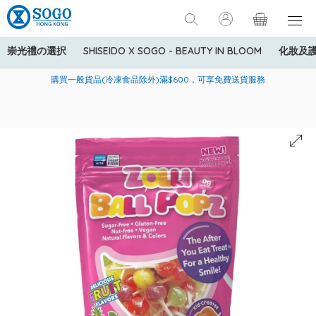
崇光禮の選択
SHISEIDO X SOGO - BEAUTY IN BLOOM
化妝及
寄送中國內地服務只適用於指定商品，若訂單金額少於HK$600(折
美國運通Explorer®信用卡會員購物禮遇：高達5%簽賬回贈！
購買一般貨品(冷凍食品除外)滿$600，可享免費送貨服務
扣後之消費金額計算)，送貨費用為HK$90。若訂單金額HK$600或
以上(折扣後之消費金額計算)，送貨費用以每箱計算首1公斤為
HK$75，其後每額外1公斤運費加收HK$16。