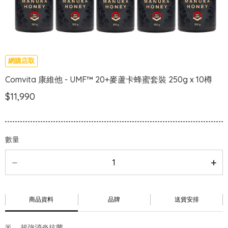
網購店取
Comvita 康維他 - UMF™ 20+麥蘆卡蜂蜜套裝 250g x 10樽
$11,990
數量
商品資料
品牌
送貨安排
超強消炎抗菌