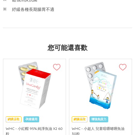
紓緩各種長期腸胃不適
您可能還喜歡
網購店取
孕婦適用
網購店取
增強免疫力
促進眼腦發育
WHC - 小紅帽 95% 純淨魚油 X2 60
WHC - 小超人 兒童咀嚼啫喱魚油
粒
30粒