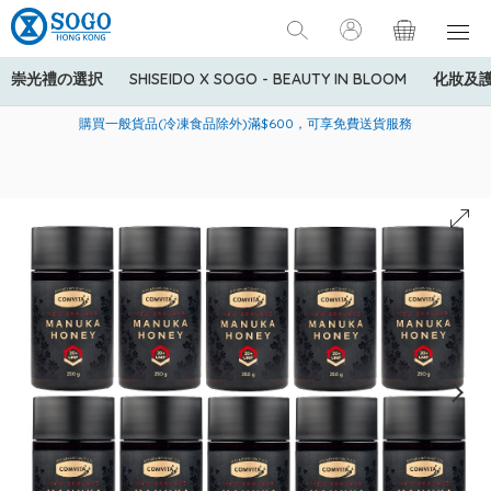
崇光禮の選択
SHISEIDO X SOGO - BEAUTY IN BLOOM
化妝及
寄送中國內地服務只適用於指定商品，若訂單金額少於HK$600(折
美國運通Explorer®信用卡會員購物禮遇：高達5%簽賬回贈！
購買一般貨品(冷凍食品除外)滿$600，可享免費送貨服務
扣後之消費金額計算)，送貨費用為HK$90。若訂單金額HK$600或
以上(折扣後之消費金額計算)，送貨費用以每箱計算首1公斤為
HK$75，其後每額外1公斤運費加收HK$16。