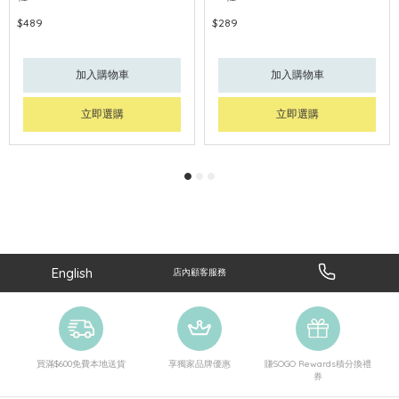
$489
$289
加入購物車
加入購物車
立即選購
立即選購
English
店內顧客服務
買滿$600免費本地送貨
享獨家品牌優惠
賺SOGO Rewards積分換禮
券