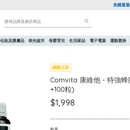
美國運通Exp
化妝及護膚品
崇光超市
母嬰育兒
生活家品
電子電器
運動塑身
網購店取
Comvita 康維他 - 特強蜂膠
+100粒)
$1,998
數量