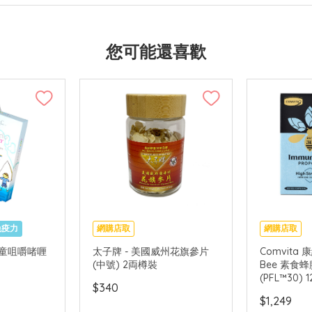
您可能還喜歡
免疫力
網購店取
網購店取
 兒童咀嚼啫喱
太子牌 - 美國威州花旗參片
Comvita 
(中號) 2両樽裝
Bee 素食蜂
(PFL™30) 
$340
$1,249