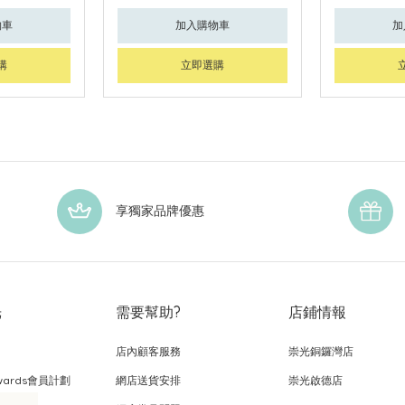
物車
加入購物車
加
購
立即選購
享獨家品牌優惠
光
需要幫助?
店鋪情報
店內顧客服務
崇光銅鑼灣店
wards會員計劃
網店送貨安排
崇光啟德店