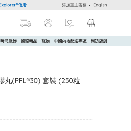
lorer®信用卡會員購物禮遇：高達5%簽賬回贈！
添加至主螢幕
購買一般貨品(冷凍食品
English
時尚服飾
國際精品
寵物
中國內地配送專區
到訪店舖
丸(PFL®30) 套裝 (250粒