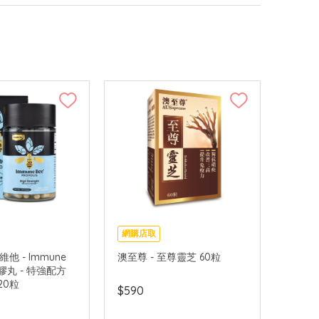
網購店取
康維他 - Immune
澳至尊 - 至尊靈芝 60粒
膠丸 - 特強配方
120粒
$590