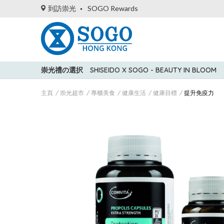
到訪崇光
SOGO Rewards
崇光禮の選択
SHISEIDO X SOGO - BEAUTY IN BLOOM
主頁
崇光超市
專櫃美食
健康生活
健康目標
提升免疫力