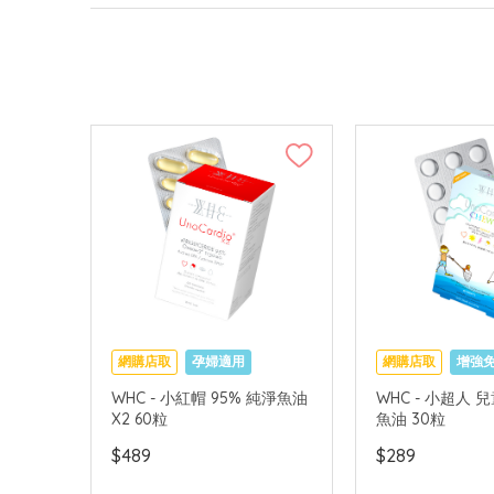
網購店取
孕婦適用
網購店取
增強
促進眼腦發育
WHC - 小紅帽 95% 純淨魚油
WHC - 小超人
X2 60粒
魚油 30粒
$489
$289