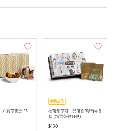
網購店取
 八寶茶禮盒 16
福茗堂茶莊 - 品茗百態時尚禮
盒 (精選茶包14包)
$198