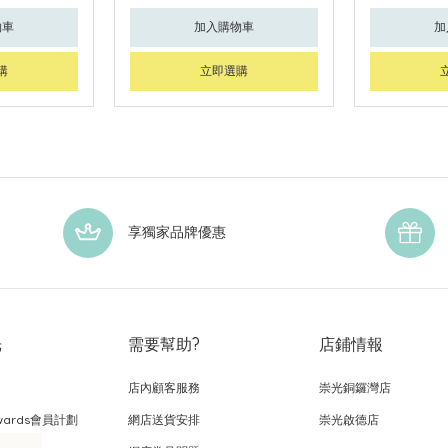
物車
加入購物車
加
購
立即選購
享獨家品牌優惠
光
需要幫助?
店鋪情報
店內顧客服務
崇光銅鑼灣店
wards會員計劃
網店送貨安排
崇光啟德店