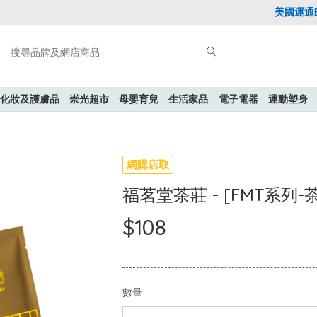
美國運通Expl
化妝及護膚品
崇光超市
母嬰育兒
生活家品
電子電器
運動塑身
網購店取
福茗堂茶莊 - [FMT系列-
$108
數量