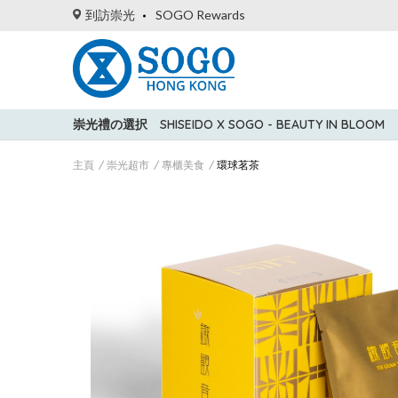
到訪崇光
SOGO Rewards
崇光禮の選択
SHISEIDO X SOGO - BEAUTY IN BLOOM
主頁
崇光超市
專櫃美食
環球茗茶