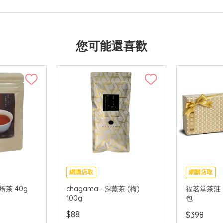
您可能還喜歡
網購店取
網購店取
未焙茶 40g
chagama - 深蒸茶 (梅)
福茗堂茶莊 -
100g
包
$88
$398