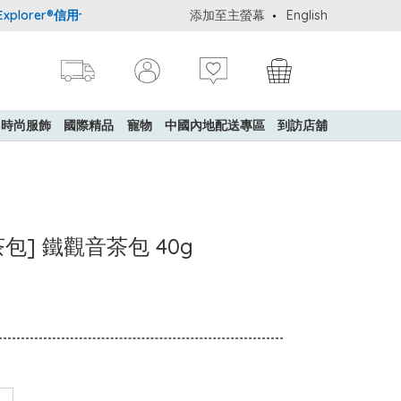
orer®信用卡會員購物禮遇：高達5%簽賬回贈！
添加至主螢幕
購買一般貨品(冷凍食品
English
時尚服飾
國際精品
寵物
中國內地配送專區
到訪店舖
茶包] 鐵觀音茶包 40g