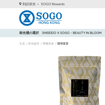
到訪崇光
SOGO Rewards
崇光禮の選択
SHISEIDO X SOGO - BEAUTY IN BLOOM
主頁
崇光超市
專櫃美食
環球茗茶