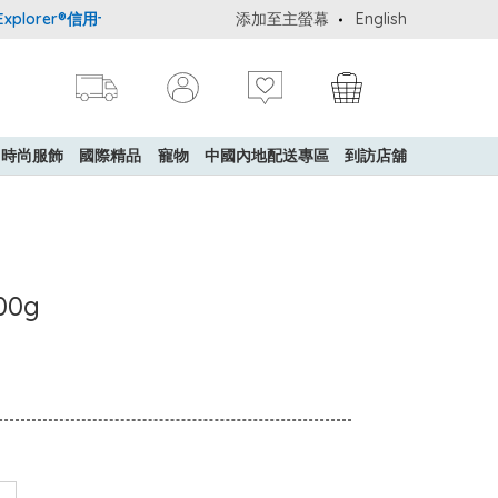
lorer®信用卡會員購物禮遇：高達5%簽賬回贈！
添加至主螢幕
購買一般貨品(冷凍食品
English
時尚服飾
國際精品
寵物
中國內地配送專區
到訪店舖
00g