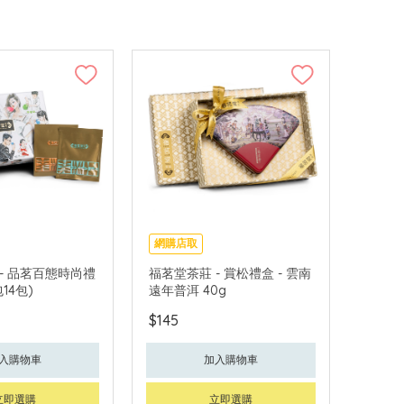
網購店取
- 品茗百態時尚禮
福茗堂茶莊 - 賞松禮盒 - 雲南
14包)
遠年普洱 40g
$145
入購物車
加入購物車
立即選購
立即選購