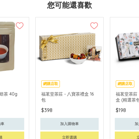
您可能還喜歡
網購店取
網購店取
未焙茶 40g
福茗堂茶莊 - 八寶茶禮盒 16
福茗堂茶莊 
包
盒 (精選茶包
$398
$198
物車
加入購物車
加
購
立即選購