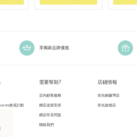
享獨家品牌優惠
光
需要幫助?
店鋪情報
店內顧客服務
崇光銅鑼灣店
wards會員計劃
網店送貨安排
崇光啟德店
網店常見問題
，
聯絡我們
的