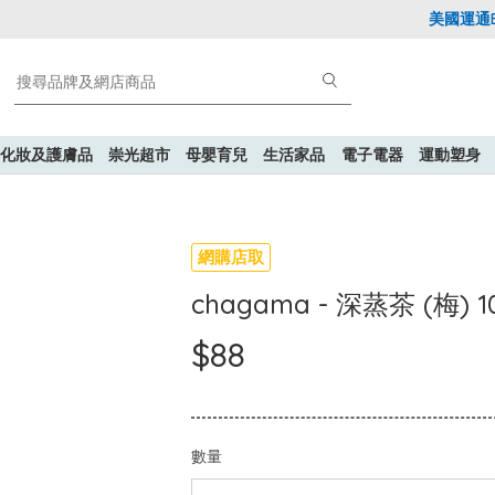
美國運通Exp
化妝及護膚品
崇光超市
母嬰育兒
生活家品
電子電器
運動塑身
網購店取
chagama - 深蒸茶 (梅) 1
$88
數量