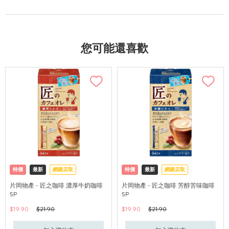
您可能還喜歡
特價
最新
網購店取
特價
最新
網購店取
片岡物產 - 匠之咖啡 濃厚牛奶咖啡
片岡物產 - 匠之咖啡 芳醇苦味咖啡
5P
5P
$19.90
$21.90
$19.90
$21.90