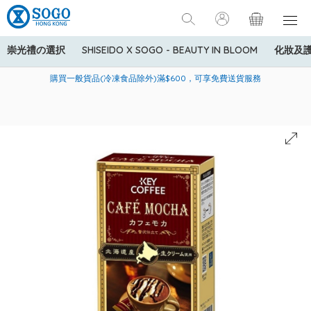
崇光禮の選択
SHISEIDO X SOGO - BEAUTY IN BLOOM
化妝及
寄送中國內地服務只適用於指定商品，若訂單金額少於HK$600(折
美國運通Explorer®信用卡會員購物禮遇：高達5%簽賬回贈！
購買一般貨品(冷凍食品除外)滿$600，可享免費送貨服務
扣後之消費金額計算)，送貨費用為HK$90。若訂單金額HK$600或
以上(折扣後之消費金額計算)，送貨費用以每箱計算首1公斤為
HK$75，其後每額外1公斤運費加收HK$16。