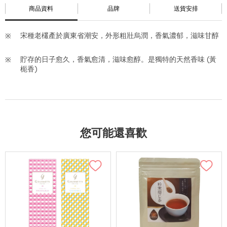
商品資料
品牌
送貨安排
宋種老欉產於廣東省潮安，外形粗壯烏潤，香氣濃郁，滋味甘醇
貯存的日子愈久，香氣愈清，滋味愈醇。是獨特的天然香味 (黃
枙香)
您可能還喜歡