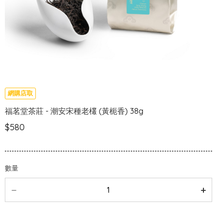
網購店取
福茗堂茶莊 - 潮安宋種老欉 (黃枙香) 38g
$580
數量