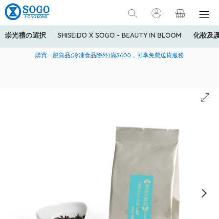
崇光禮の選択
SHISEIDO X SOGO - BEAUTY IN BLOOM
化妝及
寄送中國內地服務只適用於指定商品，若訂單金額少於HK$600(折
美國運通Explorer®信用卡會員購物禮遇：高達5%簽賬回贈！
購買一般貨品(冷凍食品除外)滿$600，可享免費送貨服務
扣後之消費金額計算)，送貨費用為HK$90。若訂單金額HK$600或
以上(折扣後之消費金額計算)，送貨費用以每箱計算首1公斤為
HK$75，其後每額外1公斤運費加收HK$16。