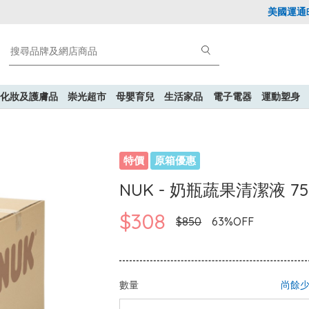
美國運通Expl
化妝及護膚品
崇光超市
母嬰育兒
生活家品
電子電器
運動塑身
特價
原箱優惠
NUK - 奶瓶蔬果清潔液 750
$308
$850
63%OFF
數量
尚餘