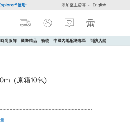
orer®信用卡會員購物禮遇：高達5%簽賬回贈！
添加至主螢幕
購買一般貨品(冷凍食品
English
時尚服飾
國際精品
寵物
中國內地配送專區
到訪店舖
ml (原箱10包)
少量