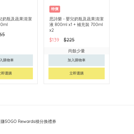
特價
嬰兒奶瓶及蔬果清潔
思詩樂 - 嬰兒奶瓶及蔬果清潔
0ml
液 800ml x1 + 補充裝 700ml
x2
65
$139
$225
尚餘少量
入購物車
加入購物車
立即選購
立即選購
賺SOGO Rewards積分換禮券