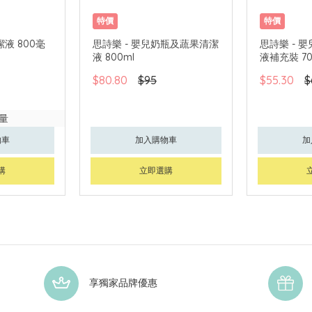
特價
特價
洗潔液 800毫
思詩樂 - 嬰兒奶瓶及蔬果清潔
思詩樂 - 
液 800ml
液補充裝 70
$80.80
$95
$55.30
$
量
物車
加入購物車
加
購
立即選購
享獨家品牌優惠