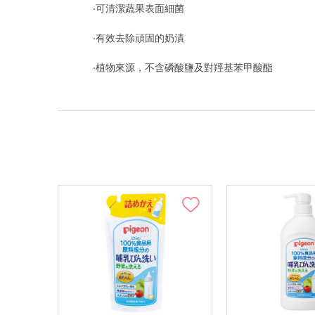
‧可清潔蔬果表面細菌
‧有效去除頑固的奶漬
‧植物來源，不含磷酸鹽及對羥基苯甲酸酯