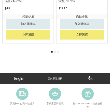
濕型) 46片裝
濕型) 10片裝
$49
$19.90
尚餘少量
尚餘少量
加入購物車
加入購物車
立即選購
立即選購
English
店內顧客服務
買滿$600免費本地送貨
享獨家品牌優惠
賺SOGO Rewards積分換禮
券