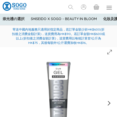
崇光禮の選択
SHISEIDO X SOGO - BEAUTY IN BLOOM
化妝及
寄送中國內地服務只適用於指定商品，若訂單金額少於HK$600(折
美國運通Explorer®信用卡會員購物禮遇：高達5%簽賬回贈！
購買一般貨品(冷凍食品除外)滿$600，可享免費送貨服務
扣後之消費金額計算)，送貨費用為HK$90。若訂單金額HK$600或
以上(折扣後之消費金額計算)，送貨費用以每箱計算首1公斤為
HK$75，其後每額外1公斤運費加收HK$16。