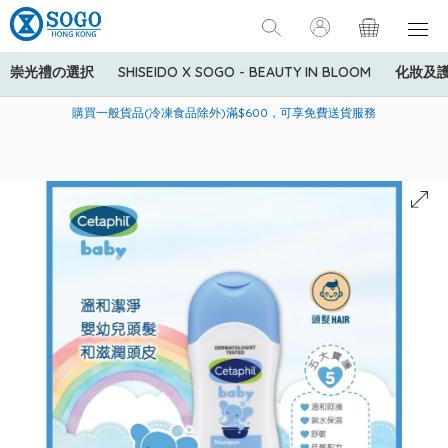
崇光禮の選択
SHISEIDO X SOGO - BEAUTY IN BLOOM
化妝及
寄送中國內地服務只適用於指定商品，若訂單金額少於HK$600(折
美國運通Explorer®信用卡會員購物禮遇：高達5%簽賬回贈！
購買一般貨品(冷凍食品除外)滿$600，可享免費送貨服務
扣後之消費金額計算)，送貨費用為HK$90。若訂單金額HK$600或
以上(折扣後之消費金額計算)，送貨費用以每箱計算首1公斤為
HK$75，其後每額外1公斤運費加收HK$16。