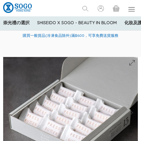
崇光禮の選択
SHISEIDO X SOGO - BEAUTY IN BLOOM
化妝及
寄送中國內地服務只適用於指定商品，若訂單金額少於HK$600(折
美國運通Explorer®信用卡會員購物禮遇：高達5%簽賬回贈！
購買一般貨品(冷凍食品除外)滿$600，可享免費送貨服務
扣後之消費金額計算)，送貨費用為HK$90。若訂單金額HK$600或
以上(折扣後之消費金額計算)，送貨費用以每箱計算首1公斤為
HK$75，其後每額外1公斤運費加收HK$16。