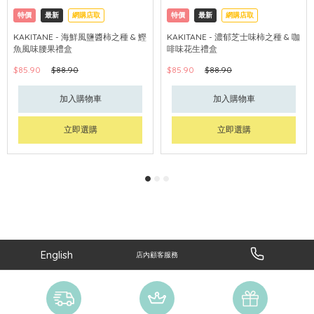
特價
最新
網購店取
特價
最新
網購店取
KAKITANE - 海鮮風鹽醬柿之種 & 鰹
KAKITANE - 濃郁芝士味柿之種 & 咖
魚風味腰果禮盒
啡味花生禮盒
$85.90
$88.90
$85.90
$88.90
加入購物車
加入購物車
立即選購
立即選購
English
店內顧客服務