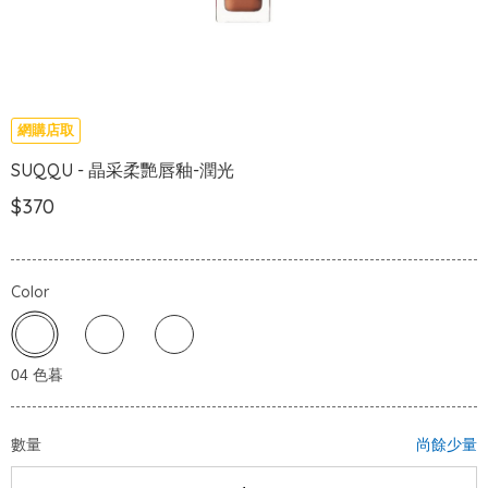
網購店取
SUQQU - 晶采柔艷唇釉-潤光
$370
Color
數量
尚餘少量