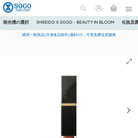
崇光禮の選択
SHISEIDO X SOGO - BEAUTY IN BLOOM
化妝及
寄送中國內地服務只適用於指定商品，若訂單金額少於HK$600(折
美國運通Explorer®信用卡會員購物禮遇：高達5%簽賬回贈！
購買一般貨品(冷凍食品除外)滿$600，可享免費送貨服務
扣後之消費金額計算)，送貨費用為HK$90。若訂單金額HK$600或
以上(折扣後之消費金額計算)，送貨費用以每箱計算首1公斤為
HK$75，其後每額外1公斤運費加收HK$16。