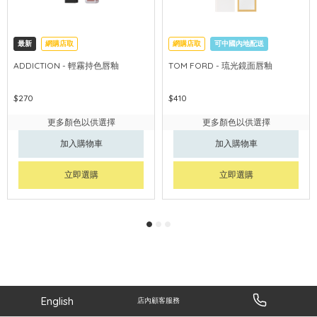
最新
網購店取
網購店取
可中國內地配送
ADDICTION - 輕霧持色唇釉
TOM FORD - 琉光鏡面唇釉
$270
$410
更多顏色以供選擇
更多顏色以供選擇
加入購物車
加入購物車
立即選購
立即選購
English
店內顧客服務