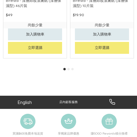
Bifesta - 深層卸妝潔膚紙 (深層保
Bifesta - 深層卸妝潔膚紙 (深層保
濕型) 46片裝
濕型) 10片裝
$49
$19.90
尚餘少量
尚餘少量
加入購物車
加入購物車
立即選購
立即選購
English
店內顧客服務
買滿$600免費本地送貨
享獨家品牌優惠
賺SOGO Rewards積分換禮