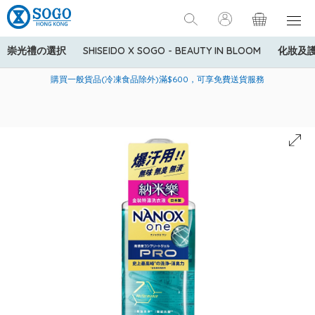
崇光禮の選択
SHISEIDO X SOGO - BEAUTY IN BLOOM
化妝及
寄送中國內地服務只適用於指定商品，若訂單金額少於HK$600(折
美國運通Explorer®信用卡會員購物禮遇：高達5%簽賬回贈！
購買一般貨品(冷凍食品除外)滿$600，可享免費送貨服務
扣後之消費金額計算)，送貨費用為HK$90。若訂單金額HK$600或
以上(折扣後之消費金額計算)，送貨費用以每箱計算首1公斤為
HK$75，其後每額外1公斤運費加收HK$16。