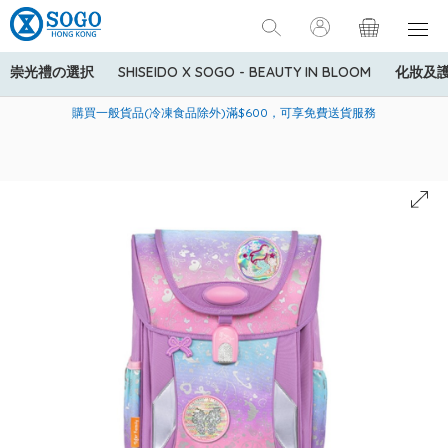
崇光禮の選択
SHISEIDO X SOGO - BEAUTY IN BLOOM
化妝及
寄送中國內地服務只適用於指定商品，若訂單金額少於HK$600(折
美國運通Explorer®信用卡會員購物禮遇：高達5%簽賬回贈！
購買一般貨品(冷凍食品除外)滿$600，可享免費送貨服務
扣後之消費金額計算)，送貨費用為HK$90。若訂單金額HK$600或
以上(折扣後之消費金額計算)，送貨費用以每箱計算首1公斤為
HK$75，其後每額外1公斤運費加收HK$16。