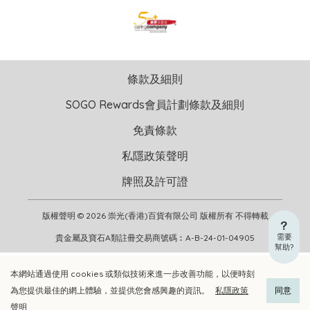
條款及細則
SOGO Rewards會員計劃條款及細則
免責條款
私隱政策聲明
牌照及許可證
版權聲明 © 2026 崇光(香港)百貨有限公司 版權所有 不得轉載
需要
貴金屬及寶石A類註冊交易商號碼︰A-B-24-01-04905
幫助?
本網站通過使用 cookies 或類似技術來進一步改善功能，以便時刻
加入購物車
立即選購
為您提供最佳的網上體驗，並提供您會感興趣的資訊。
私隱政策
同意
聲明