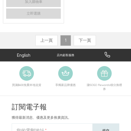
加入購物車
立即選購
上一頁
1
下一頁
English
店內顧客服務
買滿$600免費本地送貨
享獨家品牌優惠
賺SOGO Rewards積分換禮
券
訂閱電子報
獲得最新消息、優惠及更多推廣資訊。
您的電郵地址
提交