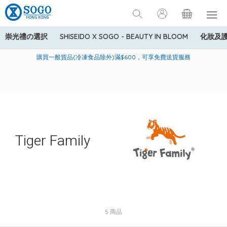
崇光禮の選択
SHISEIDO X SOGO - BEAUTY IN BLOOM
化妝及
寄送中國內地服務只適用於指定商品，若訂單金額少於HK$600(折
美國運通Explorer®信用卡會員購物禮遇：高達5%簽賬回贈！
購買一般貨品(冷凍食品除外)滿$600，可享免費送貨服務
扣後之消費金額計算)，送貨費用為HK$90。若訂單金額HK$600或
以上(折扣後之消費金額計算)，送貨費用以每箱計算首1公斤為
HK$75，其後每額外1公斤運費加收HK$16。
Tiger Family
5 商品