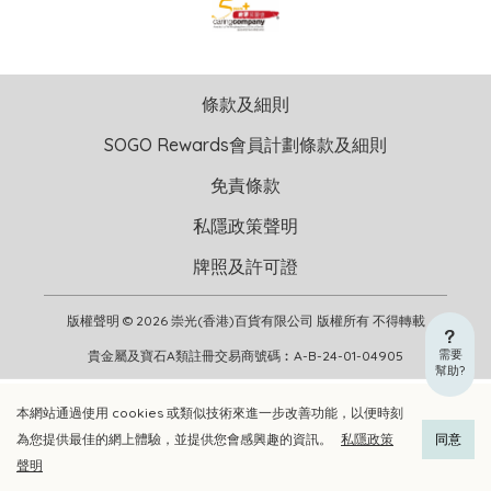
條款及細則
SOGO Rewards會員計劃條款及細則
免責條款
私隱政策聲明
牌照及許可證
版權聲明 © 2026 崇光(香港)百貨有限公司 版權所有 不得轉載
需要
貴金屬及寶石A類註冊交易商號碼︰A-B-24-01-04905
幫助?
本網站通過使用 cookies 或類似技術來進一步改善功能，以便時刻
加入購物車
立即選購
為您提供最佳的網上體驗，並提供您會感興趣的資訊。
私隱政策
同意
聲明
加入喜愛清單