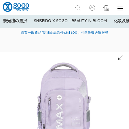
崇光禮の選択
SHISEIDO X SOGO - BEAUTY IN BLOOM
化妝及
寄送中國內地服務只適用於指定商品，若訂單金額少於HK$600(折
美國運通Explorer®信用卡會員購物禮遇：高達5%簽賬回贈！
購買一般貨品(冷凍食品除外)滿$600，可享免費送貨服務
扣後之消費金額計算)，送貨費用為HK$90。若訂單金額HK$600或
以上(折扣後之消費金額計算)，送貨費用以每箱計算首1公斤為
HK$75，其後每額外1公斤運費加收HK$16。