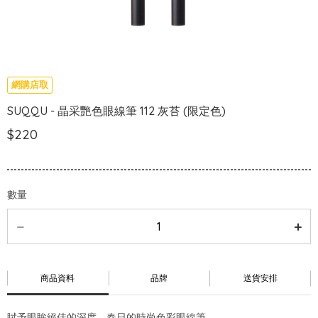
網購店取
SUQQU - 晶采艷色眼線筆 112 灰苔 (限定色)
$220
數量
商品資料
品牌
送貨安排
賦予眼眸絕佳的深度，春日的時尚色彩眼線筆。