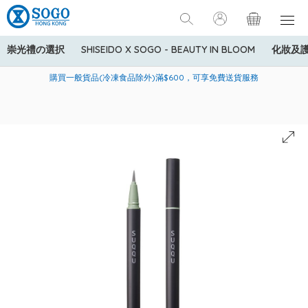
崇光禮の選択
SHISEIDO X SOGO - BEAUTY IN BLOOM
化妝及
寄送中國內地服務只適用於指定商品，若訂單金額少於HK$600(折
美國運通Explorer®信用卡會員購物禮遇：高達5%簽賬回贈！
購買一般貨品(冷凍食品除外)滿$600，可享免費送貨服務
扣後之消費金額計算)，送貨費用為HK$90。若訂單金額HK$600或
以上(折扣後之消費金額計算)，送貨費用以每箱計算首1公斤為
HK$75，其後每額外1公斤運費加收HK$16。