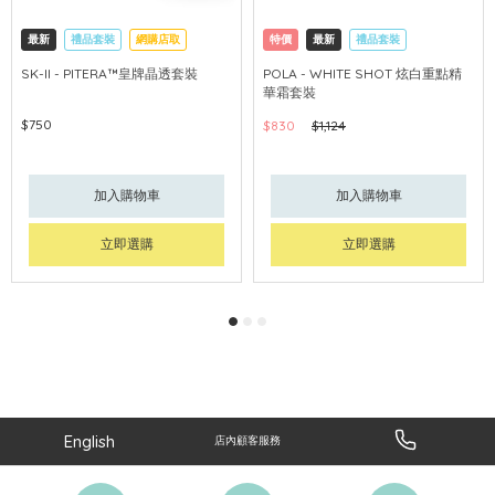
最新
禮品套裝
網購店取
特價
最新
禮品套裝
可中國內地配送
網購店取
可中國內地配送
SK-II - PITERA™皇牌晶透套裝
POLA - WHITE SHOT 炫白重點精
華霜套裝
$750
$830
$1,124
加入購物車
加入購物車
立即選購
立即選購
English
店內顧客服務