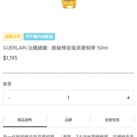
網購店取
可中國內地配送
GUERLAIN 法國嬌蘭 - 殿級蜂皇復原蜜精華 50ml
$1,195
數量
商品資料
品牌
送貨安排
新一代殿級蜂皇復原蜜精華，「蜜集」3大強效黑蜂蜂蜜，深層修復老