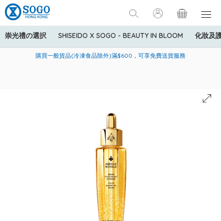
崇光禮の選択
SHISEIDO X SOGO - BEAUTY IN BLOOM
化妝及
寄送中國內地服務只適用於指定商品，若訂單金額少於HK$600(折
美國運通Explorer®信用卡會員購物禮遇：高達5%簽賬回贈！
購買一般貨品(冷凍食品除外)滿$600，可享免費送貨服務
扣後之消費金額計算)，送貨費用為HK$90。若訂單金額HK$600或
以上(折扣後之消費金額計算)，送貨費用以每箱計算首1公斤為
HK$75，其後每額外1公斤運費加收HK$16。