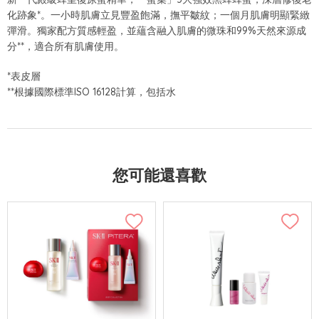
化跡象*。一小時肌膚立見豐盈飽滿，撫平皺紋；一個月肌膚明顯緊緻
彈滑。獨家配方質感輕盈，並蘊含融入肌膚的微珠和99%天然來源成
分**，適合所有肌膚使用。
*表皮層
**根據國際標準ISO 16128計算，包括水
您可能還喜歡