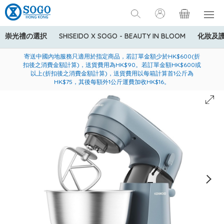
崇光禮の選択
SHISEIDO X SOGO - BEAUTY IN BLOOM
化妝及
寄送中國內地服務只適用於指定商品，若訂單金額少於HK$600(折
美國運通Explorer®信用卡會員購物禮遇：高達5%簽賬回贈！
購買一般貨品(冷凍食品除外)滿$600，可享免費送貨服務
扣後之消費金額計算)，送貨費用為HK$90。若訂單金額HK$600或
以上(折扣後之消費金額計算)，送貨費用以每箱計算首1公斤為
HK$75，其後每額外1公斤運費加收HK$16。