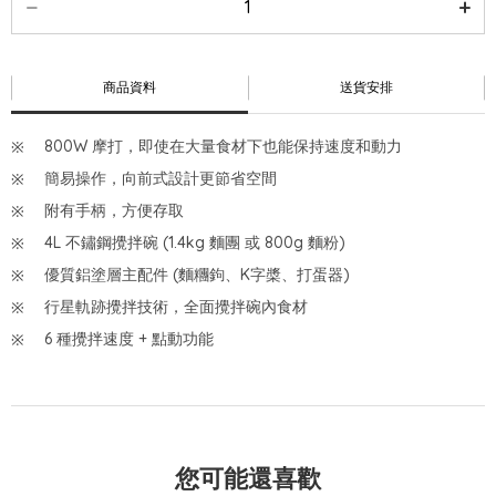
商品資料
送貨安排
800W 摩打，即使在大量食材下也能保持速度和動力
簡易操作，向前式設計更節省空間
附有手柄，方便存取
4L 不鏽鋼攪拌碗 (1.4kg 麵團 或 800g 麵粉)
優質鋁塗層主配件 (麵糰鉤、K字槳、打蛋器)
行星軌跡攪拌技術，全面攪拌碗內食材
6 種攪拌速度 + 點動功能
您可能還喜歡