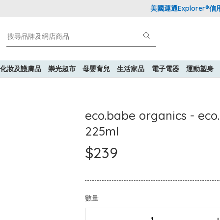
美國運通Explorer®信用
化妝及護膚品
崇光超市
母嬰育兒
生活家品
電子電器
運動塑身
eco.babe organics 
225ml
$239
數量