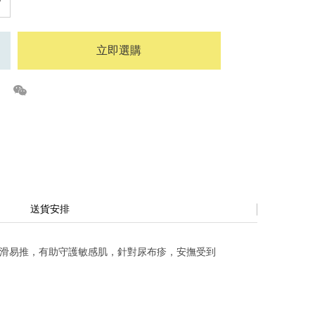
立即選購
送貨安排
細滑易推，有助守護敏感肌，針對尿布疹，安撫受到