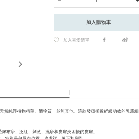
加入購物車
加入喜愛清單
%天然純淨植物精華、礦物質，並無其他。這款發揮極致紓緩功效的乳霜
受尿布疹、泛紅、刺激、濕疹和皮膚炎困擾的皮膚。
肌膚而設，特別是包尿布位置、皮膚褶、腋下和腳趾。