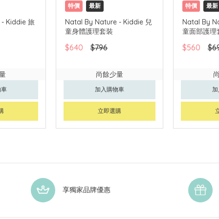
特價
最新
特價
最新
 - Kiddie 旅
Natal By Nature - Kiddie 兒
Natal By N
童身體護理套裝
童面部護理
$640
$796
$560
$6
量
尚餘少量
物車
加入購物車
加
購
立即選購
享獨家品牌優惠