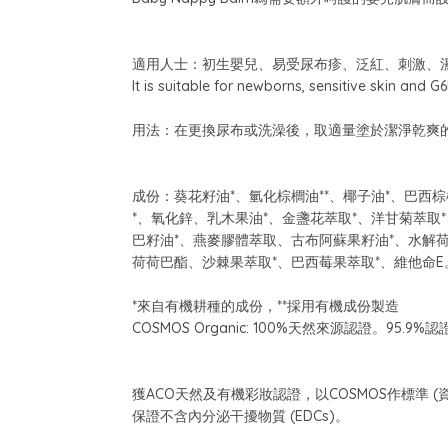
適用人士：初生嬰兒、易受尿布疹、泛紅、刺激、濕
It is suitable for newborns, sensitive skin and G
用法：在更換尿布或洗澡後，取適量塗於潔淨乾爽
成份：葵花籽油*、氫化棕櫚油**、椰子油*、巴西棕
*、氧化鋅、乳木果油*、金盞花萃取*、洋甘菊萃取
巴籽油*、燕麥膠體萃取、古布阿蘇果籽油*、水解
荷荷巴酯、沙棘果萃取*、巴西莓果萃取*、維他命E
*來自有機耕種的成份，**採用有機成份製造
COSMOS Organic: 100%天然來源認證。95.
獲ACO天然及有機彩妝認證，以COSMOS作標準 (資料來源： 
保證不含內分泌干擾物質 (EDCs)。