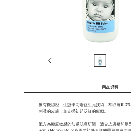
商品資料
獲有機認證，生態學高端益生元技術，萃取自100
刺激的皮膚，並支援初起泛紅的療癒。
配方為極度敏感的幼嫩肌膚研製，適合皮膚褶和易
Baby Nappy Balm為需要額外呵護的嬰兒