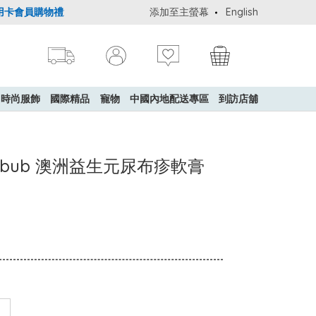
卡會員購物禮遇：高達5%簽賬回贈！
添加至主螢幕
購買一般貨品(冷凍食品除外)滿$60
English
時尚服飾
國際精品
寵物
中國內地配送專區
到訪店舖
- eco.bub 澳洲益生元尿布疹軟膏