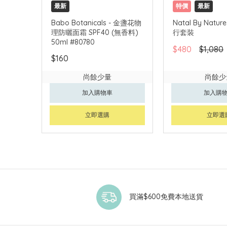
最新
特價
最新
Babo Botanicals - 金盞花物
Natal By Nature
理防曬面霜 SPF40 (無香料)
行套裝
50ml #80780
$480
$1,080
$160
尚餘少量
尚餘少
加入購物車
加入購
立即選購
立即選
買滿$600免費本地送貨