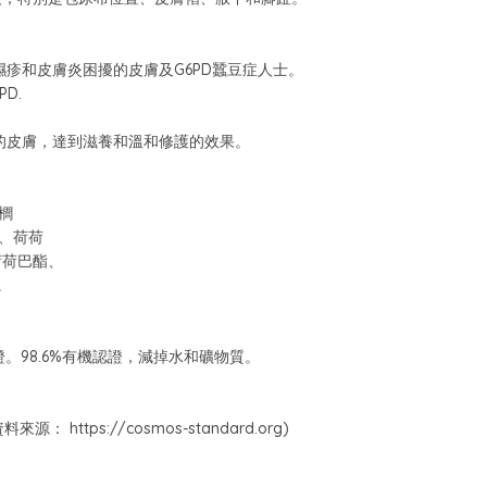
疹和皮膚炎困擾的皮膚及G6PD蠶豆症人士。
6PD.
的皮膚，達到滋養和溫和修護的效果。
櫚
*、荷荷
荷荷巴酯、
。
9%認證。98.6%有機認證，減掉水和礦物質。
https://cosmos-standard.org)