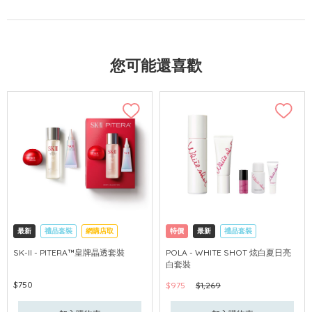
您可能還喜歡
最新
禮品套裝
網購店取
特價
最新
禮品套裝
可中國內地配送
網購店取
可中國內地配送
SK-II - PITERA™皇牌晶透套裝
POLA - WHITE SHOT 炫白夏日亮
白套裝
$750
$975
$1,269