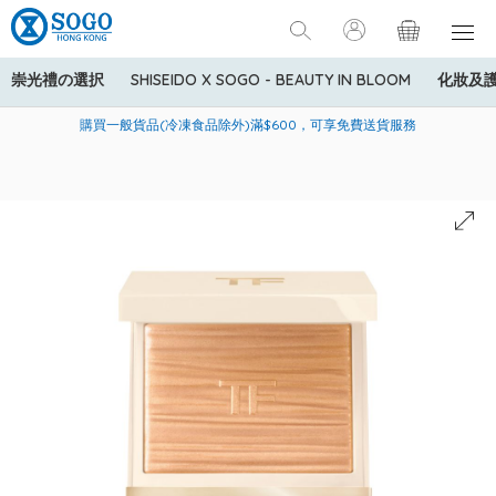
崇光禮の選択
SHISEIDO X SOGO - BEAUTY IN BLOOM
化妝及
寄送中國內地服務只適用於指定商品，若訂單金額少於HK$600(折
美國運通Explorer®信用卡會員購物禮遇：高達5%簽賬回贈！
購買一般貨品(冷凍食品除外)滿$600，可享免費送貨服務
扣後之消費金額計算)，送貨費用為HK$90。若訂單金額HK$600或
以上(折扣後之消費金額計算)，送貨費用以每箱計算首1公斤為
HK$75，其後每額外1公斤運費加收HK$16。