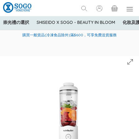
崇光禮の選択
SHISEIDO X SOGO - BEAUTY IN BLOOM
化妝及
寄送中國內地服務只適用於指定商品，若訂單金額少於HK$600(折
美國運通Explorer®信用卡會員購物禮遇：高達5%簽賬回贈！
購買一般貨品(冷凍食品除外)滿$600，可享免費送貨服務
扣後之消費金額計算)，送貨費用為HK$90。若訂單金額HK$600或
以上(折扣後之消費金額計算)，送貨費用以每箱計算首1公斤為
HK$75，其後每額外1公斤運費加收HK$16。