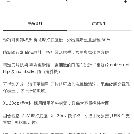
商品資料
送貨安排
輕巧可拆卸杯身 拆除摩打底座後，外出攜帶重量減輕 50%
防漏隨行蓋 防漏設計，搭配靈活把手，飲用與攜帶更方便
精進刀片技術 專為更滑順、更細緻的口感而設計（相較於 nutribullet
Flip 及 nutribullet 隨行攪拌機）
可拆卸刀片，清潔更簡單 刀片組可放入洗碗機清洗。配備矽膠充電孔
保護蓋，防止液體損壞。
XL 20oz 攪拌杯 採用耐用塑料材質，具備大容量攪拌空間
組合包括: 7.4V 摩打底座 , XL 20oz 攪拌杯 , 附把手防漏蓋 , USB-C 充
電線 , 可拆卸刀片組