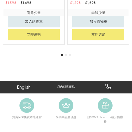
$1,398
$1,698
$1,298
$1,698
尚餘少量
尚餘少量
加入購物車
加入購物車
立即選購
立即選購
English
店內顧客服務
買滿$600免費本地送貨
享獨家品牌優惠
賺SOGO Rewards積分換禮
券